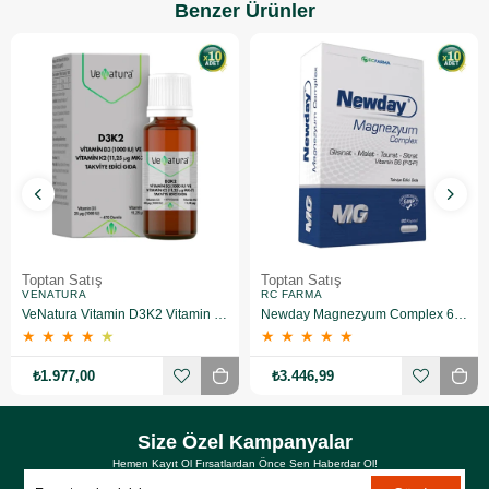
Benzer Ürünler
Toptan Satış
Toptan Satış
VENATURA
RC FARMA
VeNatura Vitamin D3K2 Vitamin Takviye Edici Gıda 10 Adet
Newday Magnezyum Complex 60 Kapsül 10 Adet
★
★
★
★
★
★
★
★
★
★
₺1.977,00
₺3.446,99
Size Özel Kampanyalar
Hemen Kayıt Ol Fırsatlardan Önce Sen Haberdar Ol!