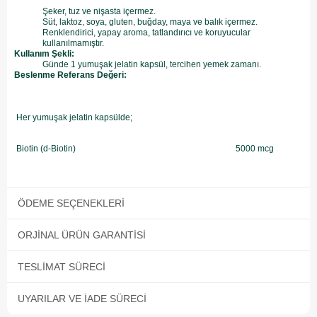
Şeker, tuz ve nişasta içermez.
Süt, laktoz, soya, gluten, buğday, maya ve balık içermez.
Renklendirici, yapay aroma, tatlandırıcı ve koruyucular
kullanılmamıştır.
Kullanım Şekli:
Günde 1 yumuşak jelatin kapsül, tercihen yemek zamanı.
Beslenme Referans Değeri:
Her yumuşak jelatin kapsülde;
Biotin (d-Biotin)
5000 mcg
ÖDEME SEÇENEKLERI
ORJINAL ÜRÜN GARANTISI
TESLIMAT SÜRECI
UYARILAR VE İADE SÜRECI