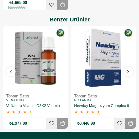
₺1.665,00
₺1.680,00
Benzer Ürünler
Toptan Satış
Toptan Satış
VENATURA
RC FARMA
VeNatura Vitamin D3K2 Vitamin Takviye Edici Gıda 10 Adet
Newday Magnezyum Complex 60 Kapsül 10 Adet
★
★
★
★
★
★
★
★
★
★
₺1.977,00
₺3.446,99