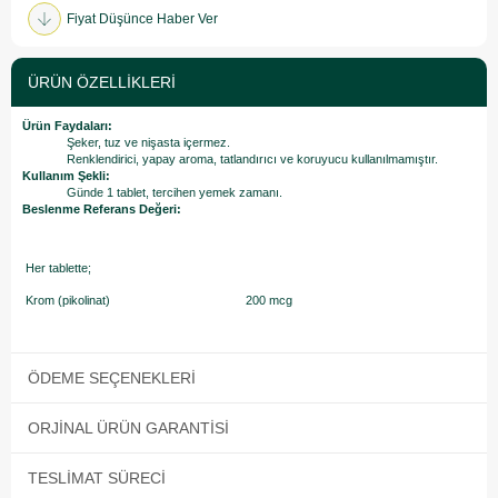
Fiyat Düşünce Haber Ver
ÜRÜN ÖZELLIKLERI
Ürün Faydaları:
Şeker, tuz ve nişasta içermez.
Renklendirici, yapay aroma, tatlandırıcı ve koruyucu kullanılmamıştır.
Kullanım Şekli:
Günde 1 tablet, tercihen yemek zamanı.
Beslenme Referans Değeri:
Her tablette;
Krom (pikolinat)
200 mcg
ÖDEME SEÇENEKLERI
ORJINAL ÜRÜN GARANTISI
TESLIMAT SÜRECI