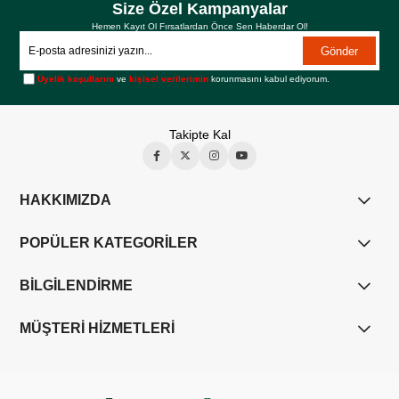
Size Özel Kampanyalar
Hemen Kayıt Ol Fırsatlardan Önce Sen Haberdar Ol!
Gönder
Üyelik koşullarını
ve
kişisel verilerimin
korunmasını kabul ediyorum.
Takipte Kal
HAKKIMIZDA
POPÜLER KATEGORİLER
BİLGİLENDİRME
MÜŞTERİ HİZMETLERİ