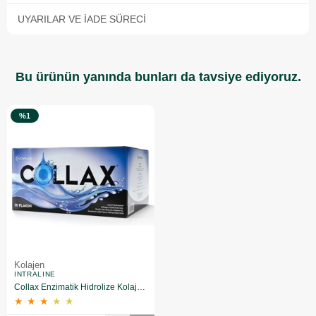
UYARILAR VE İADE SÜRECI
Bu ürünün yanında bunları da tavsiye ediyoruz.
%1
Kolajen
INTRALINE
Collax Enzimatik Hidrolize Kolajen 30 Flakon
★
★
★
★
★