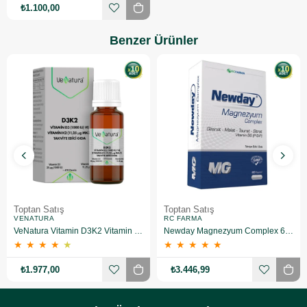
₺1.100,00
Benzer Ürünler
Toptan Satış
Toptan Satış
VENATURA
RC FARMA
VeNatura Vitamin D3K2 Vitamin Takviye Edici Gıda 10 Adet
Newday Magnezyum Complex 60 Kapsül 10 Adet
★
★
★
★
★
★
★
★
★
★
₺1.977,00
₺3.446,99