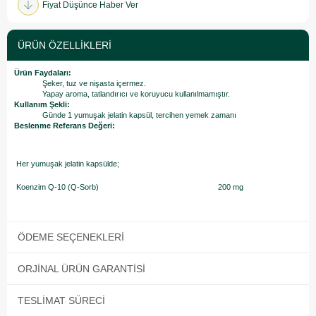
Fiyat Düşünce Haber Ver
ÜRÜN ÖZELLIKLERI
Ürün Faydaları:
Şeker, tuz ve nişasta içermez.
Yapay aroma, tatlandırıcı ve koruyucu kullanılmamıştır.
Kullanım Şekli:
Günde 1 yumuşak jelatin kapsül, tercihen yemek zamanı
Beslenme Referans Değeri:
Her yumuşak jelatin kapsülde;
Koenzim Q-10 (Q-Sorb)
200 mg
ÖDEME SEÇENEKLERI
ORJINAL ÜRÜN GARANTISI
TESLIMAT SÜRECI