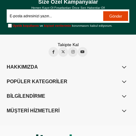
Size Özel Kampanyalar
Hemen Kayıt Ol Fırsatlardan Önce Sen Haberdar Ol!
Gönder
Üyelik koşullarını
ve
kişisel verilerimin
korunmasını kabul ediyorum.
Takipte Kal
HAKKIMIZDA
POPÜLER KATEGORİLER
BİLGİLENDİRME
MÜŞTERİ HİZMETLERİ