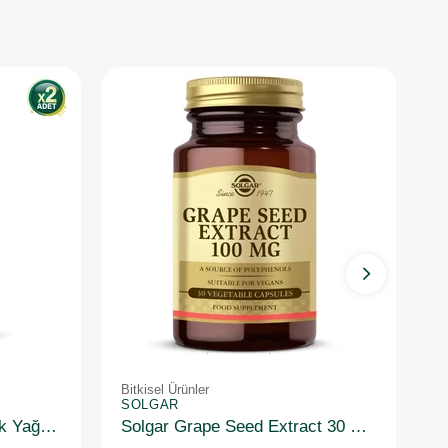
Bitkisel Ürünler
Bi
SOLGAR
S
Solgar Garlic Oil Sarımsak Yağı 100 Kapsül 2 Adet
Solgar Grape Seed Extract 30 Kapsül