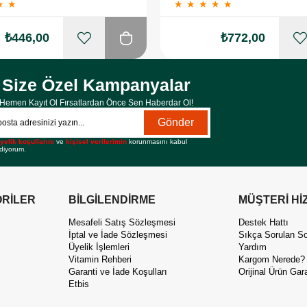
★
★
★
★
★
★
★
₺446,00
₺772,00
Size Özel Kampanyalar
Hemen Kayıt Ol Fırsatlardan Önce Sen Haberdar Ol!
Gönder
yelik koşullarını
ve
kişisel verilerimin
korunmasını kabul
diyorum.
RİLER
BİLGİLENDİRME
MÜŞTERİ Hİ
Mesafeli Satış Sözleşmesi
Destek Hattı
İptal ve İade Sözleşmesi
Sıkça Sorulan So
Üyelik İşlemleri
Yardım
Vitamin Rehberi
Kargom Nerede?
Garanti ve İade Koşulları
Orijinal Ürün Gara
Etbis