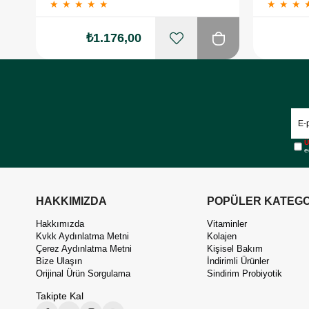
★
★
★
★
★
★
★
★
₺1.176,00
Ü
e
HAKKIMIZDA
POPÜLER KATEGO
Hakkımızda
Vitaminler
Kvkk Aydınlatma Metni
Kolajen
Çerez Aydınlatma Metni
Kişisel Bakım
Bize Ulaşın
İndirimli Ürünler
Orijinal Ürün Sorgulama
Sindirim Probiyotik
Takipte Kal