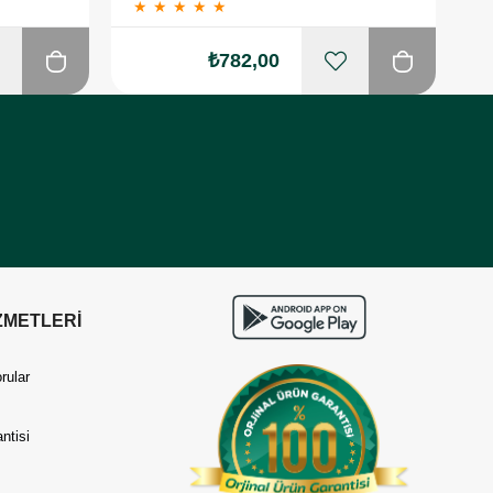
★
★
★
★
★
₺782,00
ZMETLERİ
rular
ntisi