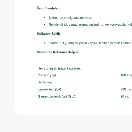
Ürün Faydaları:
Şeker, tuz ve nişasta içermez.
Renklendirici, yapay aroma, tatlandırıcı ve koruyucular kul
Kullanım Şekli:
Günde 1-3 yumuşak jelatin kapsül, tecihen yemek zamanı
Beslenme Referans Değeri:
Her yumuşak jelatin kapsülde;
Primroz yağı
1000 m
Sağlanan;
Linoleik Asit (LA)
730 mg
Gama- Linolenik Asit (GLA)
90 mg