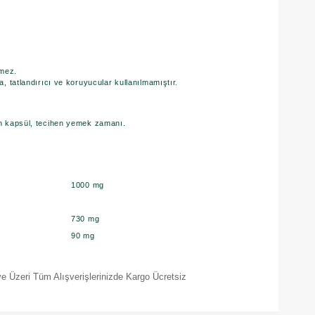
rmez.
, tatlandırıcı ve koruyucular kullanılmamıştır.
n kapsül, tecihen yemek zamanı.
:
1000 mg
730 mg
90 mg
e Üzeri Tüm Alışverişlerinizde Kargo Ücretsiz