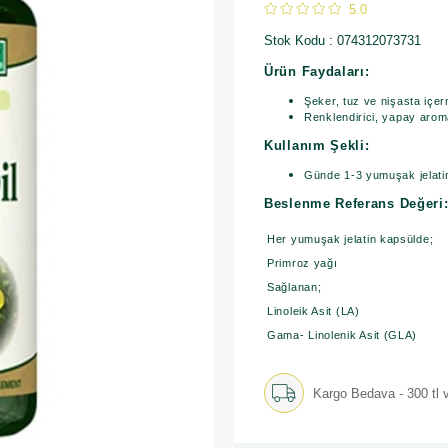
5.0
Stok Kodu
074312073731
Ürün Faydaları:
Şeker, tuz ve nişasta içe
Renklendirici, yapay aroma
Kullanım Şekli:
Günde 1-3 yumuşak jelati
Beslenme Referans Değeri
Her yumuşak jelatin kapsülde;
Primroz yağı
Sağlanan;
Linoleik Asit (LA)
Gama- Linolenik Asit (GLA)
Kargo Bedava - 300 tl v