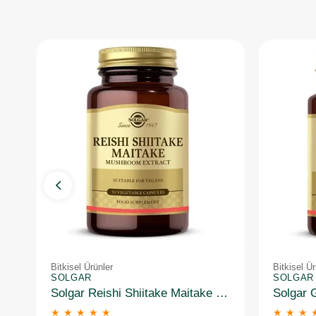
Bitkisel Ürünler
Bitkisel Ür
SOLGAR
SOLGAR
Solgar Reishi Shiitake Maitake Mushroom Extract 50 Kapsül
★
★
★
★
★
★
★
★