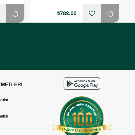
₺782,00
ZMETLERİ
rular
ntisi