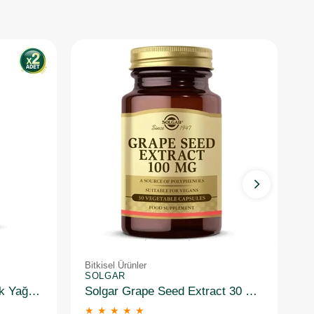
Bitkisel Ürünler
Bi
SOLGAR
S
Solgar Garlic Oil Sarımsak Yağı 100 Kapsül 2 Adet
Solgar Grape Seed Extract 30 Kapsül
★
★
★
★
★