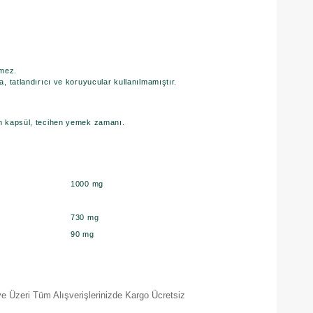
rmez.
, tatlandırıcı ve koruyucular kullanılmamıştır.
n kapsül, tecihen yemek zamanı.
:
1000 mg
730 mg
90 mg
e Üzeri Tüm Alışverişlerinizde Kargo Ücretsiz