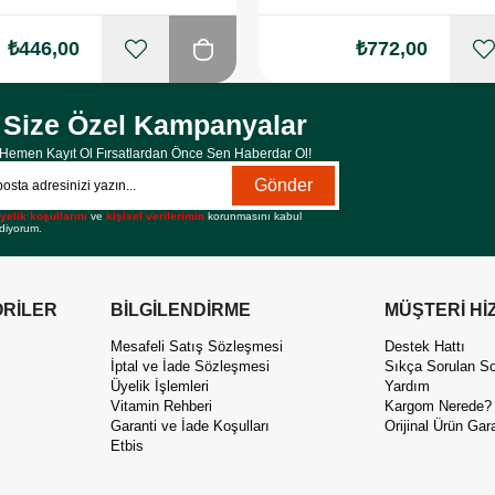
₺446,00
₺772,00
Size Özel Kampanyalar
Hemen Kayıt Ol Fırsatlardan Önce Sen Haberdar Ol!
Gönder
yelik koşullarını
ve
kişisel verilerimin
korunmasını kabul
diyorum.
RİLER
BİLGİLENDİRME
MÜŞTERİ Hİ
Mesafeli Satış Sözleşmesi
Destek Hattı
İptal ve İade Sözleşmesi
Sıkça Sorulan So
Üyelik İşlemleri
Yardım
Vitamin Rehberi
Kargom Nerede?
Garanti ve İade Koşulları
Orijinal Ürün Gara
Etbis