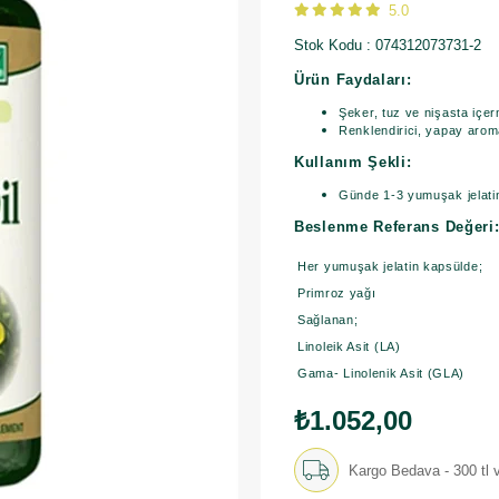
5.0
Stok Kodu
074312073731-2
Ürün Faydaları:
Şeker, tuz ve nişasta içe
Renklendirici, yapay aroma
Kullanım Şekli:
Günde 1-3 yumuşak jelati
Beslenme Referans Değeri
Her yumuşak jelatin kapsülde;
Primroz yağı
Sağlanan;
Linoleik Asit (LA)
Gama- Linolenik Asit (GLA)
₺1.052,00
Kargo Bedava - 300 tl v