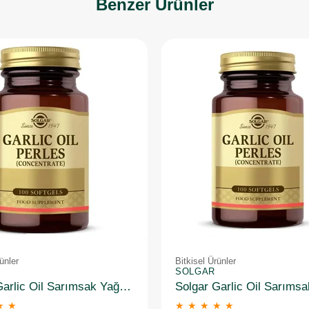
Benzer Ürünler
ünler
Bitkisel Ürünler
SOLGAR
Solgar Garlic Oil Sarımsak Yağı 100 Kapsül
★
★
★
★
★
★
★