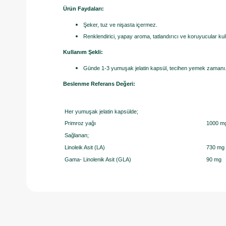
Ürün Faydaları:
Şeker, tuz ve nişasta içermez.
Renklendirici, yapay aroma, tatlandırıcı ve koruyucular kul
Kullanım Şekli:
Günde 1-3 yumuşak jelatin kapsül, tecihen yemek zamanı
Beslenme Referans Değeri:
Her yumuşak jelatin kapsülde;
Primroz yağı
1000 m
Sağlanan;
Linoleik Asit (LA)
730 mg
Gama- Linolenik Asit (GLA)
90 mg