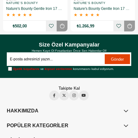
NATURE'S BOUNTY
NATURE'S BOUNTY
Nature's Bounty Gentle Iron 17 mg 60 Kapsül
Nature's Bounty Gentle Iron 17 mg 60 Kapsül 3 Adet
★
★
★
★
★
★
★
★
★
★
₺502,00
₺1.266,99
Size Özel Kampanyalar
Hemen Kayıt Ol Fırsatlardan Önce Sen Haberdar Ol!
Gönder
Üyelik koşullarını
ve
kişisel verilerimin
korunmasını kabul ediyorum.
Takipte Kal
HAKKIMIZDA
POPÜLER KATEGORİLER