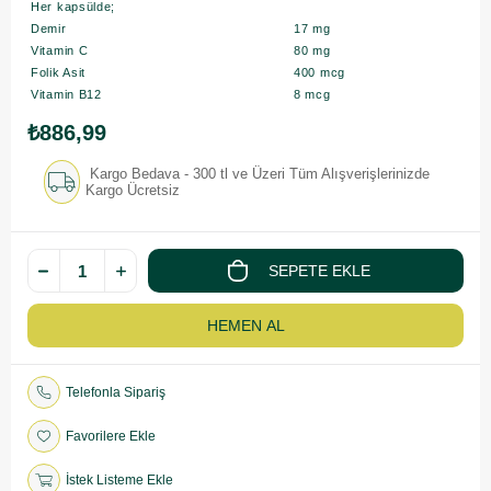
Her kapsülde;
Demir
17 mg
Vitamin C
80 mg
Folik Asit
400 mcg
Vitamin B12
8 mcg
₺886,99
Kargo Bedava - 300 tl ve Üzeri Tüm Alışverişlerinizde
Kargo Ücretsiz
Telefonla Sipariş
Favorilere Ekle
İstek Listeme Ekle