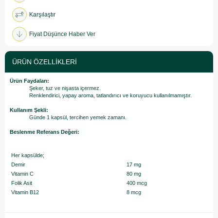
Karşılaştır
Fiyat Düşünce Haber Ver
ÜRÜN ÖZELLIKLERI
Ürün Faydaları:
Şeker, tuz ve nişasta içermez.
Renklendirici, yapay aroma, tatlandırıcı ve koruyucu kullanılmamıştır.
Kullanım Şekli:
Günde 1 kapsül, tercihen yemek zamanı.
Beslenme Referans Değeri:
Her kapsülde;
Demir
17 mg
Vitamin C
80 mg
Folik Asit
400 mcg
Vitamin B12
8 mcg