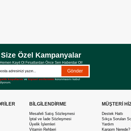
Size Özel Kampanyalar
Hemen Kayıt Ol Fırsatlardan Önce Sen Haberdar Ol!
Gönder
yelik koşullarını
ve
kişisel verilerimin
korunmasını kabul
diyorum.
RİLER
BİLGİLENDİRME
MÜŞTERİ Hİ
Mesafeli Satış Sözleşmesi
Destek Hattı
İptal ve İade Sözleşmesi
Sıkça Sorulan So
Üyelik İşlemleri
Yardım
Vitamin Rehberi
Kargom Nerede?