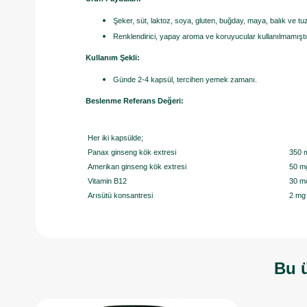
Şeker, süt, laktoz, soya, gluten, buğday, maya, balık ve t
Renklendirici, yapay aroma ve koruyucular kullanılmamıştı
Kullanım Şekli:
Günde 2-4 kapsül, tercihen yemek zamanı.
Beslenme Referans Değeri:
Her iki kapsülde;
Panax ginseng kök extresi
350 
Amerikan ginseng kök extresi
50 m
Vitamin B12
30 m
Arısütü konsantresi
2 mg
Bu ü