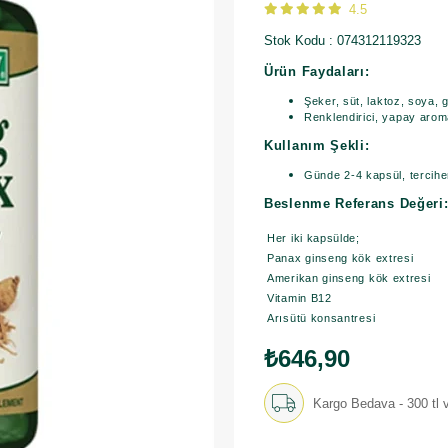
4.5
Stok Kodu
074312119323
Ürün Faydaları:
Şeker, süt, laktoz, soya, 
Renklendirici, yapay arom
Kullanım Şekli:
Günde 2-4 kapsül, tercih
Beslenme Referans Değeri
Her iki kapsülde;
Panax ginseng kök extresi
Amerikan ginseng kök extresi
Vitamin B12
Arısütü konsantresi
₺646,90
Kargo Bedava - 300 tl v