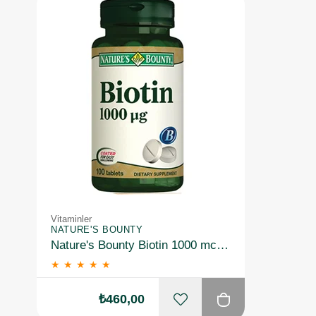
Vitaminler
NATURE'S BOUNTY
Nature's Bounty Biotin 1000 mcg 100 Tablet
★
★
★
★
★
₺460,00