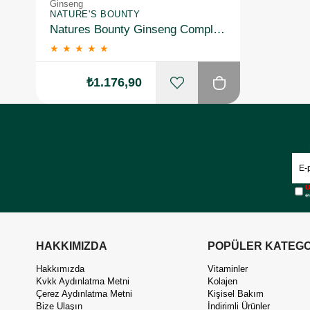
Ginseng
NATURE'S BOUNTY
Natures Bounty Ginseng Complex Plus Royal Jelly Takviye Edici Gıda 75 Kapsül 2 Adet
★
★
★
★
★
₺1.176,90
Ü
e
HAKKIMIZDA
POPÜLER KATEGO
Hakkımızda
Vitaminler
Kvkk Aydınlatma Metni
Kolajen
Çerez Aydınlatma Metni
Kişisel Bakım
Bize Ulaşın
İndirimli Ürünler