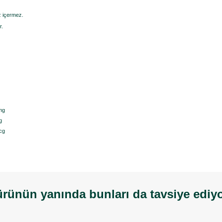
uz içermez.
r.
mg
g
cg
rünün yanında bunları da tavsiye ediy