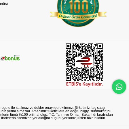
ntisi
reçete ile satılmaz ve doktor onayı gerektirmez. Şirketimiz ilaç satışı
nin yerini almazlar. Amacımız tüketicilere en doğru bilgiyi sunmaktır; bu
rünlerin tümü %100 orijinal olup, T.C. Tarım ve Orman Bakanlığı tarafından
n ifadelerin sitemizde yer aldığını düşünüyorsanız, lütfen bize bildirin.