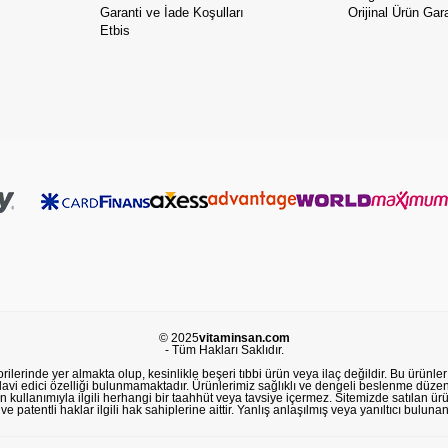
Garanti ve İade Koşulları
Orijinal Ürün Gara
Etbis
© 2025
vitaminsan.com
- Tüm Hakları Saklıdır.
lerinde yer almakta olup, kesinlikle beşeri tıbbi ürün veya ilaç değildir. Bu ürünler 
avi edici özelliği bulunmamaktadır. Ürünlerimiz sağlıklı ve dengeli beslenme düzeni
in kullanımıyla ilgili herhangi bir taahhüt veya tavsiye içermez. Sitemizde satılan ü
 patentli haklar ilgili hak sahiplerine aittir. Yanlış anlaşılmış veya yanıltıcı buluna