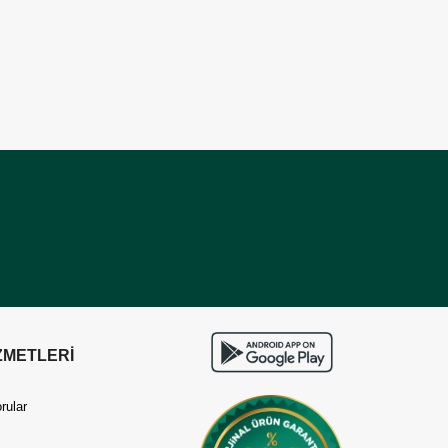
ZMETLERİ
rular