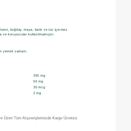
gluten, buğday, maya, balık ve tuz içermez.
a ve koruyucular kullanılmamıştır.
en yemek zamanı.
:
350 mg
50 mg
30 mcg
2 mg
e Üzeri Tüm Alışverişlerinizde Kargo Ücretsiz