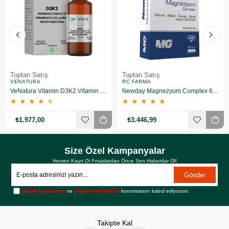
Toptan Satış
Toptan Satış
VENATURA
RC FARMA
VeNatura Vitamin D3K2 Vitamin Takviye Edici Gıda 10 Adet
Newday Magnezyum Complex 60 Kapsül 10 Adet
★
★
★
★
★
★
★
★
★
★
₺1.977,00
₺3.446,99
Size Özel Kampanyalar
Hemen Kayıt Ol Fırsatlardan Önce Sen Haberdar Ol!
Gönder
Üyelik koşullarını
ve
kişisel verilerimin
korunmasını kabul ediyorum.
Takipte Kal