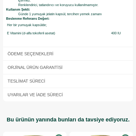
içermez.
Renklendirici, tatlandırıcı ve koruyucu kullanılmamıştır.
Kullanım Şekli:
Günde 1 yumuşak jelatin kapsül, tercihen yemek zamanı
Beslenme Referans Değeri:
Her bir yumuşak kapsülde;
E Vitamini (d-alfa tokoferil asetat)
400 IU
ÖDEME SEÇENEKLERI
ORJINAL ÜRÜN GARANTISI
TESLIMAT SÜRECI
UYARILAR VE İADE SÜRECI
Bu ürünün yanında bunları da tavsiye ediyoruz.