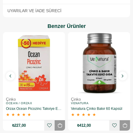
UYARILAR VE İADE SÜRECI
Benzer Ürünler
Çinko
Çinko
OCEAN / ORZAX
VENATURA
Orzax Ocean Picozinc Takviye Edici Gıda 30 + 15 Tablet
Venatura Çinko Bakır 60 Kapsül
★
★
★
★
★
★
★
★
★
★
₺227,00
₺412,00