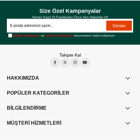
Size Özel Kampanyalar
Hemen Kayıt Ol Fırsatlardan Önce Sen Haberdar Ol!
Gönder
Üyelik koşullarını
ve
kişisel verilerimin
korunmasını kabul ediyorum.
Takipte Kal
HAKKIMIZDA
POPÜLER KATEGORİLER
BİLGİLENDİRME
MÜŞTERİ HİZMETLERİ