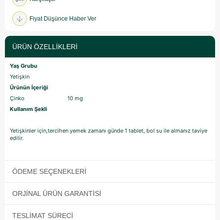
Fiyat Düşünce Haber Ver
ÜRÜN ÖZELLIKLERI
Yaş Grubu
Yetişkin
Ürünün İçeriği
Çinko 10 mg
Kullanım Şekli
Yetişkinler için,tercihen yemek zamanı günde 1 tablet, bol su ile almanız taviye
edilir.
ÖDEME SEÇENEKLERI
ORJINAL ÜRÜN GARANTISI
TESLIMAT SÜRECI