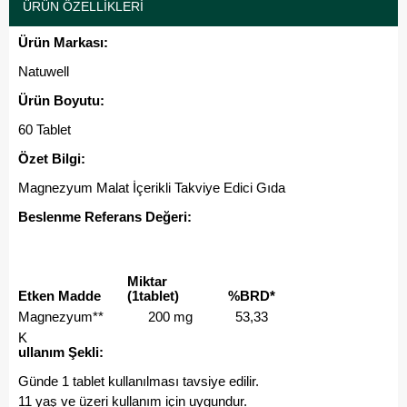
ÜRÜN ÖZELLIKLERI
Ürün Markası:
Natuwell
Ürün Boyutu:
60 Tablet
Özet Bilgi:
Magnezyum Malat İçerikli Takviye Edici Gıda
Beslenme Referans Değeri:
Miktar
Etken Madde
(1tablet)
%BRD*
Magnezyum**
200 mg
53,33
K
ullanım Şekli:
Günde 1 tablet kullanılması tavsiye edilir.
11 yaş ve üzeri kullanım için uygundur.