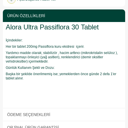
ÜRÜN ÖZELLIKLERI
Alora Ultra Passiflora 30 Tablet
İçindekiler:
Her bir tablet 200mg Passiflora kuru ekstresi içerir.
Yardımcı madde olarak; stabilizör , hacim arttırıcı (mikrokristalin selüloz ),
topaklanmayı önleyici (yağ asitleri), renklendirici (demir oksitler
vehidroksitler) içermektedir.
Günlük Kullanım Şekli ve Dozu:
Başka bir şekilde önerilmemiş ise; yemeklerden önce günde 2 defa 1'er
tablet alınır.
ÖDEME SEÇENEKLERI
ORJINAL ÜRÜN GARANTISI