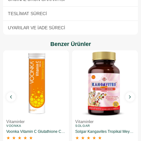
TESLIMAT SÜRECI
UYARILAR VE İADE SÜRECI
Benzer Ürünler
Vitaminler
Vitaminler
VOONKA
SOLGAR
Voonka Vitamin C Glutathione Complex Efervesan 15 Tablet
Solgar Kangavites Tropikal Meyve Aromalı 60 Tablet
★
★
★
★
★
★
★
★
★
★