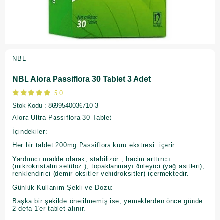
NBL
NBL Alora Passiflora 30 Tablet 3 Adet
5.0
Stok Kodu
8699540036710-3
Alora Ultra Passiflora 30 Tablet
İçindekiler:
Her bir tablet 200mg Passiflora kuru ekstresi içerir.
Yardımcı madde olarak; stabilizör , hacim arttırıcı
(mikrokristalin selüloz ), topaklanmayı önleyici (yağ asitleri),
renklendirici (demir oksitler vehidroksitler) içermektedir.
Günlük Kullanım Şekli ve Dozu:
Başka bir şekilde önerilmemiş ise; yemeklerden önce günde
2 defa 1'er tablet alınır.