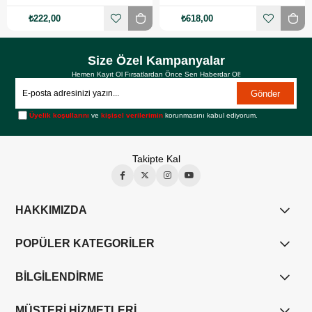
₺222,00
₺618,00
Size Özel Kampanyalar
Hemen Kayıt Ol Fırsatlardan Önce Sen Haberdar Ol!
Gönder
Üyelik koşullarını
ve
kişisel verilerimin
korunmasını kabul ediyorum.
Takipte Kal
HAKKIMIZDA
POPÜLER KATEGORİLER
BİLGİLENDİRME
MÜŞTERİ HİZMETLERİ