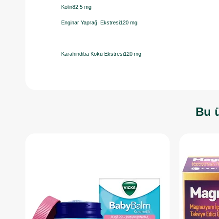
Kolin82,5 mg
Enginar Yaprağı Ekstresi120 mg
Karahindiba Kökü Ekstresi120 mg
Bu ü