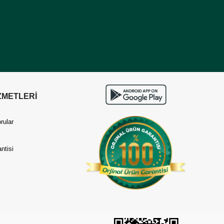
ZMETLERİ
rular
ntisi