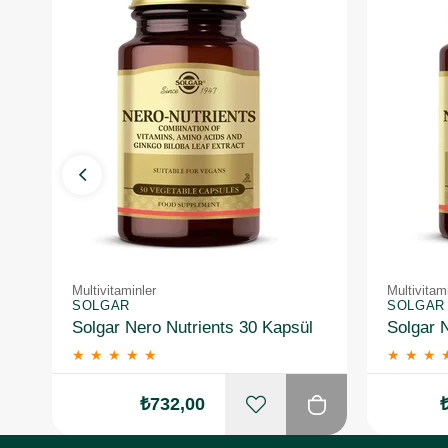
Multivitaminler
Multivitam
SOLGAR
SOLGAR
Solgar Nero Nutrients 30 Kapsül
★
★
★
★
★
★
★
★
₺732,00