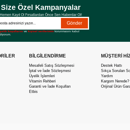
Size Özel Kampanyalar
Hemen Kayıt Ol Fırsatlardan Önce Sen Haberdar Ol!
Gönder
yelik koşullarını
ve
kişisel verilerimin
korunmasını kabul
diyorum.
RİLER
BİLGİLENDİRME
MÜŞTERİ Hİ
Mesafeli Satış Sözleşmesi
Destek Hattı
İptal ve İade Sözleşmesi
Sıkça Sorulan So
Üyelik İşlemleri
Yardım
Vitamin Rehberi
Kargom Nerede?
Garanti ve İade Koşulları
Orijinal Ürün Gara
Etbis