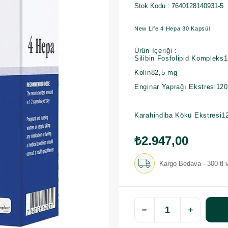
Stok Kodu
7640128140931-5
New Life 4 Hepa 30 Kapsül
Ürün İçeriği :
Silibin Fosfolipid Kompleks
Kolin82,5 mg
Enginar Yaprağı Ekstresi12
Karahindiba Kökü Ekstresi1
₺2.947,00
Kargo Bedava - 300 tl v