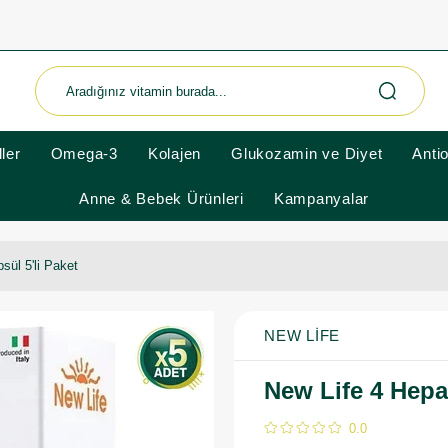
ler
Omega-3
Kolajen
Glukozamin ve Diyet
Anti
Anne & Bebek Ürünleri
Kampanyalar
sül 5'li Paket
NEW LIFE
New Life 4 Hepa 
0.0