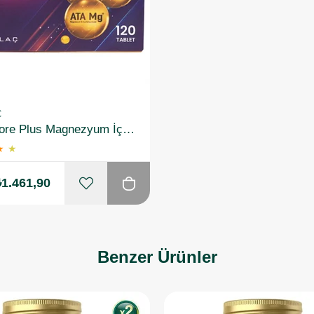
Ç
Magnimore Plus Magnezyum İçeren Takviye Edici Gıda 120 Tablet
★
★
₺1.461,90
Benzer Ürünler