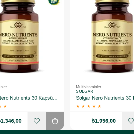
inler
Multivitaminler
SOLGAR
Solgar Nero Nutrients 30 Kapsül 2 Adet
★
★
★
★
★
★
★
₺1.346,00
₺1.956,00