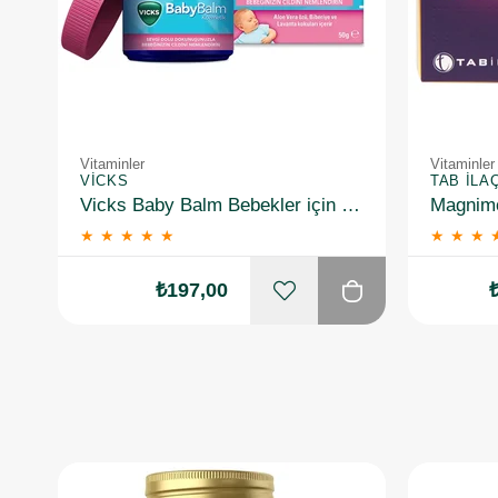
Vitaminler
Vitaminler
VICKS
TAB İLA
Vicks Baby Balm Bebekler için Nemlendirici 50 gr
★
★
★
★
★
★
★
★
₺197,00