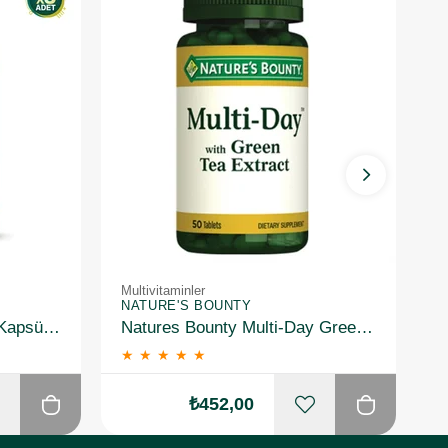
Multivitaminler
Mu
NATURE'S BOUNTY
N
Solgar Nero Nutrients 30 Kapsül 3 Adet
Natures Bounty Multi-Day Green Tea Extract Takviye Edici Gıda 50 Tablet
★
★
★
★
★
₺452,00