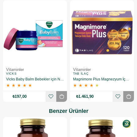
Vitaminler
Vitaminler
VICKS
TAB İLAÇ
Vicks Baby Balm Bebekler için Nemlendirici 50 gr
Magnimore Plus Magnezyum İçeren Takviye Edici Gıda 120 Tablet
★
★
★
★
★
★
★
★
★
★
₺197,00
₺1.461,90
Benzer Ürünler