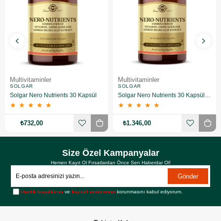
Multivitaminler
Multivitaminler
SOLGAR
SOLGAR
Solgar Nero Nutrients 30 Kapsül
Solgar Nero Nutrients 30 Kapsül 2 Adet
★
★
★
★
★
★
★
★
★
★
₺732,00
₺1.346,00
Size Özel Kampanyalar
Hemen Kayıt Ol Fırsatlardan Önce Sen Haberdar Ol!
Gönder
Üyelik koşullarını
ve
kişisel verilerimin
korunmasını kabul ediyorum.