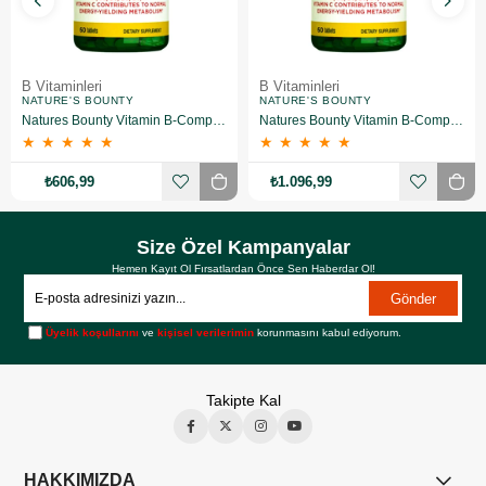
B Vitaminleri
B Vitaminleri
NATURE'S BOUNTY
NATURE'S BOUNTY
Natures Bounty Vitamin B-Complex Plus Takviye Edici Gıda 60 Tablet
Natures Bounty Vitamin B-Complex Plus Takviye Edici Gıda 60 Tablet 2 Adet
★
★
★
★
★
★
★
★
★
★
₺606,99
₺1.096,99
Size Özel Kampanyalar
Hemen Kayıt Ol Fırsatlardan Önce Sen Haberdar Ol!
Gönder
Üyelik koşullarını
ve
kişisel verilerimin
korunmasını kabul ediyorum.
Takipte Kal
HAKKIMIZDA