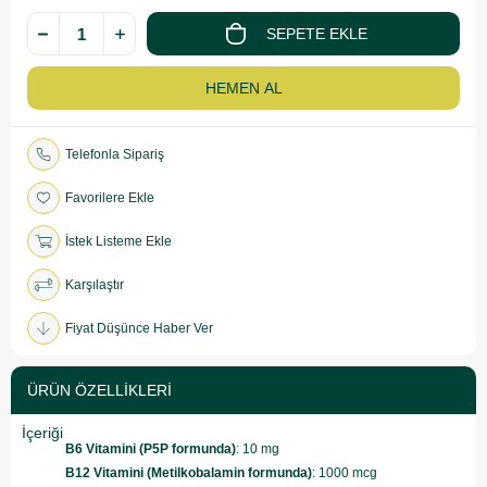
Telefonla Sipariş
Favorilere Ekle
İstek Listeme Ekle
Karşılaştır
Fiyat Düşünce Haber Ver
ÜRÜN ÖZELLIKLERI
İçeriği
B6 Vitamini (P5P formunda)
: 10 mg
B12 Vitamini (Metilkobalamin formunda)
: 1000 mcg