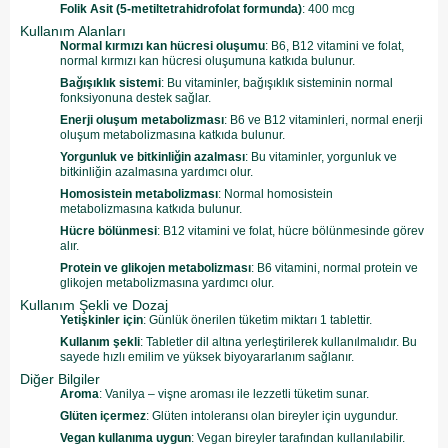
Folik Asit (5-metiltetrahidrofolat formunda)
: 400 mcg
Kullanım Alanları
Normal kırmızı kan hücresi oluşumu
: B6, B12 vitamini ve folat,
normal kırmızı kan hücresi oluşumuna katkıda bulunur.
Bağışıklık sistemi
: Bu vitaminler, bağışıklık sisteminin normal
fonksiyonuna destek sağlar.
Enerji oluşum metabolizması
: B6 ve B12 vitaminleri, normal enerji
oluşum metabolizmasına katkıda bulunur.
Yorgunluk ve bitkinliğin azalması
: Bu vitaminler, yorgunluk ve
bitkinliğin azalmasına yardımcı olur.
Homosistein metabolizması
: Normal homosistein
metabolizmasına katkıda bulunur.
Hücre bölünmesi
: B12 vitamini ve folat, hücre bölünmesinde görev
alır.
Protein ve glikojen metabolizması
: B6 vitamini, normal protein ve
glikojen metabolizmasına yardımcı olur.
Kullanım Şekli ve Dozaj
Yetişkinler için
: Günlük önerilen tüketim miktarı 1 tablettir.
Kullanım şekli
: Tabletler dil altına yerleştirilerek kullanılmalıdır. Bu
sayede hızlı emilim ve yüksek biyoyararlanım sağlanır.
Diğer Bilgiler
Aroma
: Vanilya – vişne aroması ile lezzetli tüketim sunar.
Glüten içermez
: Glüten intoleransı olan bireyler için uygundur.
Vegan kullanıma uygun
: Vegan bireyler tarafından kullanılabilir.