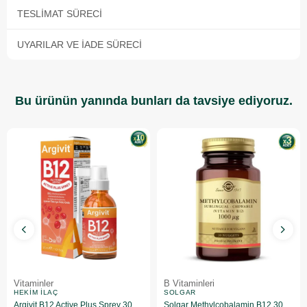
TESLIMAT SÜRECI
UYARILAR VE İADE SÜRECI
Bu ürünün yanında bunları da tavsiye ediyoruz.
Vitaminler
B Vitaminleri
HEKIM İLAÇ
SOLGAR
Argivit B12 Active Plus Sprey 30 ml 10 Adet
Solgar Methylcobalamin B12 30 Tablet 3'lü