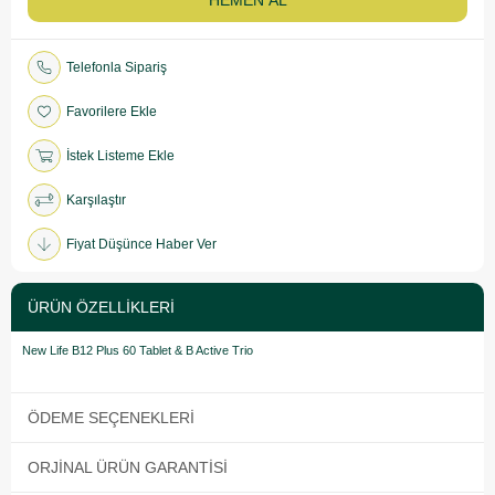
Telefonla Sipariş
Favorilere Ekle
İstek Listeme Ekle
Karşılaştır
Fiyat Düşünce Haber Ver
ÜRÜN ÖZELLIKLERI
New Life B12 Plus 60 Tablet & B Active Trio
ÖDEME SEÇENEKLERI
ORJINAL ÜRÜN GARANTISI