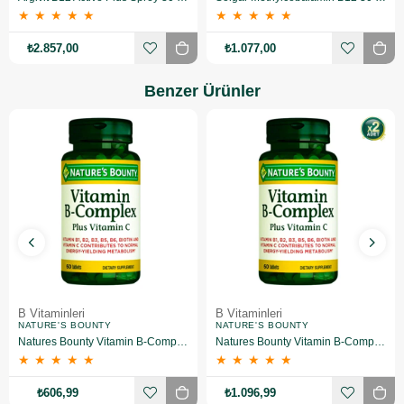
★
★
★
★
★
★
★
★
★
★
₺2.857,00
₺1.077,00
Benzer Ürünler
B Vitaminleri
B Vitaminleri
NATURE'S BOUNTY
NATURE'S BOUNTY
Natures Bounty Vitamin B-Complex Plus Takviye Edici Gıda 60 Tablet
Natures Bounty Vitamin B-Complex Plus Takviye Edici Gıda 60 Tablet 2 Adet
★
★
★
★
★
★
★
★
★
★
₺606,99
₺1.096,99