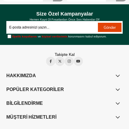
Size Özel Kampanyalar
Hemen Kayıt Ol Fırsatlardan Önce Sen Haberdar Ol!
Gönder
Üyelik koşullarını
ve
kişisel verilerimin
korunmasını kabul ediyorum.
Takipte Kal
HAKKIMIZDA
POPÜLER KATEGORİLER
BİLGİLENDİRME
MÜŞTERİ HİZMETLERİ