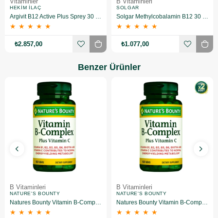
Vitaminler
B Vitaminleri
HEKIM İLAÇ
SOLGAR
Argivit B12 Active Plus Sprey 30 ml 10 Adet
Solgar Methylcobalamin B12 30 Tablet 3'lü
★
★
★
★
★
★
★
★
★
★
₺2.857,00
₺1.077,00
Benzer Ürünler
B Vitaminleri
B Vitaminleri
NATURE'S BOUNTY
NATURE'S BOUNTY
Natures Bounty Vitamin B-Complex Plus Takviye Edici Gıda 60 Tablet
Natures Bounty Vitamin B-Complex Plus Takviye Edici Gıda 60 Tablet 2 Adet
★
★
★
★
★
★
★
★
★
★