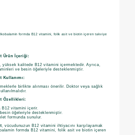
kobalamin formda B12 vitamini, folik asit ve biotin içeren takviye
t Ürün İçeriği:
 yüksek kalitede B12 vitamini içermektedir. Ayrıca,
taminleri ve besin öğeleriyle desteklenmiştir.
t Kullanımı:
meklerle birlikte alınması önerilir. Doktor veya sağlık
ullanılmalıdır.
 Özellikleri:
B12 vitamini içerir.
 besin öğeleriyle desteklenmiştir.
blet formunda sunulur.
t
, vücudunuzun B12 vitamini ihtiyacını karşılayamak
balamin formda B12 vitamini, folik asit ve biotin içeren