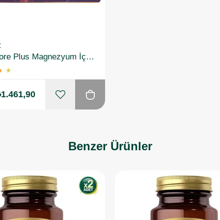
Ç
Magnimore Plus Magnezyum İçeren Takviye Edici Gıda 120 Tablet
★
★
₺1.461,90
Benzer Ürünler