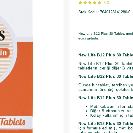
5.0
Stok Kodu
7640128141280-6
New Life B12 Plus 30 Tablet, metil
edici gıdadır.
New Life B12 Plus 30 Table
New Life B12 Plus 30 Tablet,
tabletlerin içeriği diğer B vi
New Life B12 Plus 30 Table
Günde bir tablet, tercihen ye
uzmanının önerdiği şekilde k
New Life B12 Plus 30 Tablet
Metilkobalamin formda 
Diğer B vitaminleri ve
Kolay kullanım için ta
New Life B12 Plus 30 Table
için formüle edilmiş, metilko
takviye edici gıdadır.