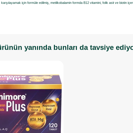
karşılayamak için formüle edilmiş, metilkobalamin formda B12 vitamini, folik asit ve biotin içer
rünün yanında bunları da tavsiye ediy