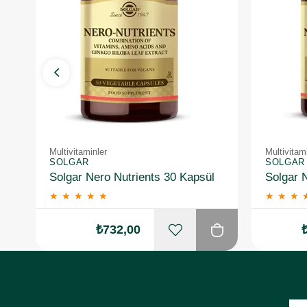
Multivitaminler
Multivitam
SOLGAR
SOLGAR
Solgar Nero Nutrients 30 Kapsül
★
★
★
★
★
★
★
★
₺732,00