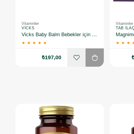
Vitaminler
Vitaminler
VICKS
TAB İLA
Vicks Baby Balm Bebekler için Nemlendirici 50 gr
★
★
★
★
★
★
★
★
₺197,00