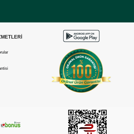
ZMETLERİ
rular
ntisi