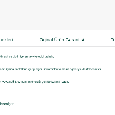
ekleri
Orjinal Ürün Garantisi
Te
k asit ve biotin içeren takviye edici gıdadır.
. Ayrıca, tabletlerin içeriği diğer B vitaminleri ve besin öğeleriyle desteklenmiştir.
tor veya sağlık uzmanının önerdiği şekilde kullanılmalıdır.
lenmiştir.