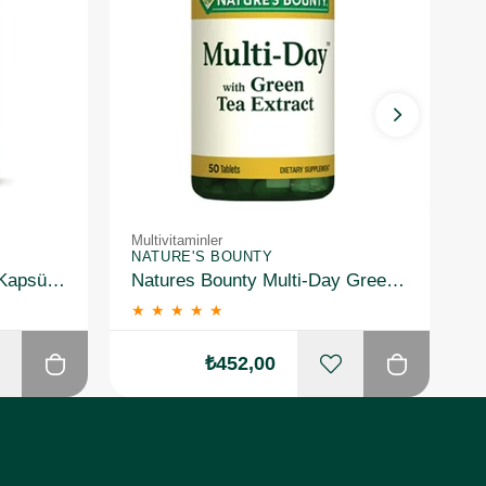
Multivitaminler
Mu
NATURE'S BOUNTY
N
Solgar Nero Nutrients 30 Kapsül 3 Adet
Natures Bounty Multi-Day Green Tea Extract Takviye Edici Gıda 50 Tablet
★
★
★
★
★
₺452,00