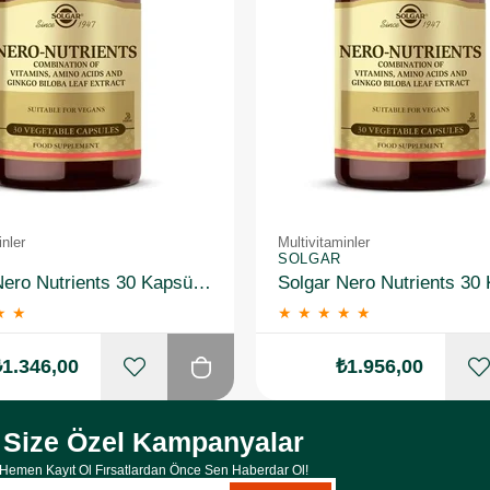
inler
Multivitaminler
SOLGAR
Solgar Nero Nutrients 30 Kapsül 2 Adet
★
★
★
★
★
★
★
₺1.346,00
₺1.956,00
Size Özel Kampanyalar
Hemen Kayıt Ol Fırsatlardan Önce Sen Haberdar Ol!