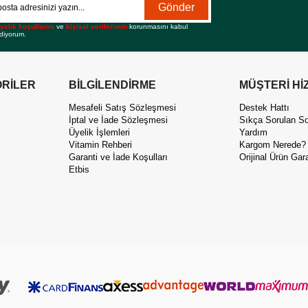
Gönder
yelik koşullarını
ve
kişisel verilerimin
korunmasını kabul
diyorum.
RİLER
BİLGİLENDİRME
MÜŞTERİ Hİ
Mesafeli Satış Sözleşmesi
Destek Hattı
İptal ve İade Sözleşmesi
Sıkça Sorulan So
Üyelik İşlemleri
Yardım
Vitamin Rehberi
Kargom Nerede?
Garanti ve İade Koşulları
Orijinal Ürün Gara
Etbis