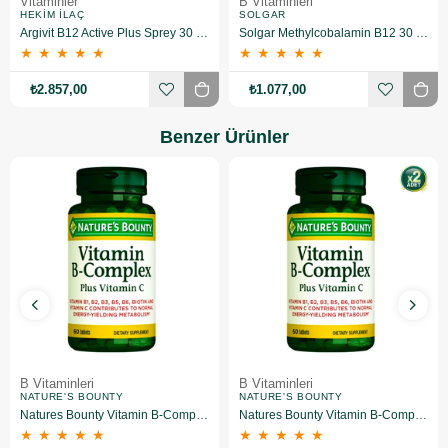
Vitaminler
B Vitaminleri
HEKIM İLAÇ
SOLGAR
Argivit B12 Active Plus Sprey 30 ml 10 Adet
Solgar Methylcobalamin B12 30 Tablet 3'lü
★
★
★
★
★
★
★
★
★
★
₺2.857,00
₺1.077,00
Benzer Ürünler
B Vitaminleri
B Vitaminleri
NATURE'S BOUNTY
NATURE'S BOUNTY
Natures Bounty Vitamin B-Complex Plus Takviye Edici Gıda 60 Tablet
Natures Bounty Vitamin B-Complex Plus Takviye Edici Gıda 60 Tablet 2 Adet
★
★
★
★
★
★
★
★
★
★