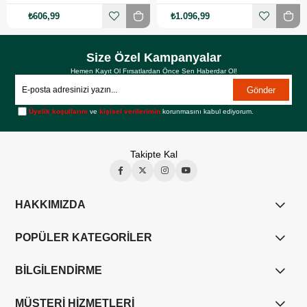
₺606,99
₺1.096,99
Size Özel Kampanyalar
Hemen Kayıt Ol Fırsatlardan Önce Sen Haberdar Ol!
Gönder
Üyelik koşullarını
ve
kişisel verilerimin
korunmasını kabul ediyorum.
Takipte Kal
HAKKIMIZDA
POPÜLER KATEGORİLER
BİLGİLENDİRME
MÜŞTERİ HİZMETLERİ