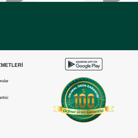
ZMETLERİ
rular
ntisi