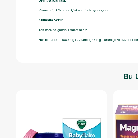
Ürün Açıklaması:
Vitamin C, D Vitamini, Çinko ve Selenyum içerir.
Kullanım Şekli:
Tok karnına günde 1 tablet alınız.
Her bir tablette 1000 mg C Vitamini, 46 mg Turunçgil Bioflavonoidl
Bu ü