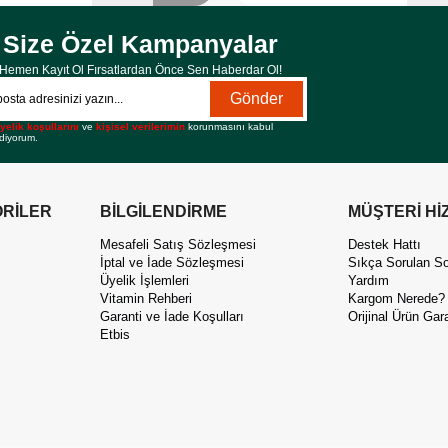
Size Özel Kampanyalar
Hemen Kayıt Ol Fırsatlardan Önce Sen Haberdar Ol!
Gönder
yelik koşullarını
ve
kişisel verilerimin
korunmasını kabul
diyorum.
RİLER
BİLGİLENDİRME
MÜŞTERİ Hİ
Mesafeli Satış Sözleşmesi
Destek Hattı
İptal ve İade Sözleşmesi
Sıkça Sorulan So
Üyelik İşlemleri
Yardım
Vitamin Rehberi
Kargom Nerede?
Garanti ve İade Koşulları
Orijinal Ürün Gara
Etbis