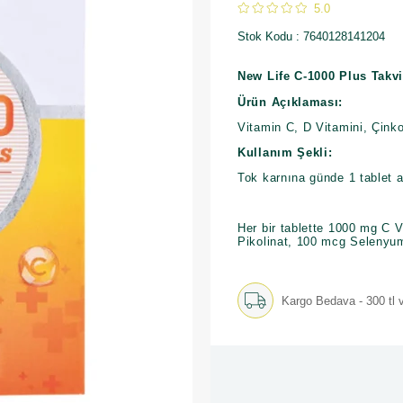
5.0
Stok Kodu
7640128141204
New Life C-1000 Plus Takv
Ürün Açıklaması:
Vitamin C, D Vitamini, Çinko
Kullanım Şekli:
Tok karnına günde 1 tablet a
Her bir tablette 1000 mg C V
Pikolinat, 100 mcg Selenyum
Kargo Bedava - 300 tl v