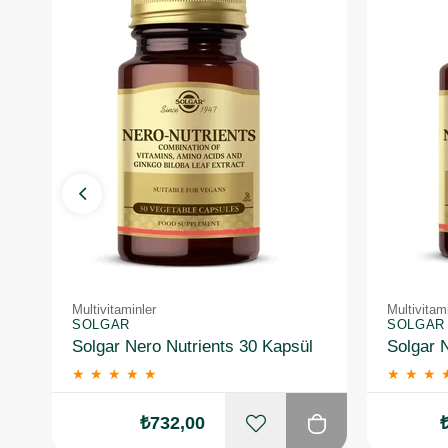
Multivitaminler
Multivitam
SOLGAR
SOLGAR
Solgar Nero Nutrients 30 Kapsül
★
★
★
★
★
★
★
★
₺732,00