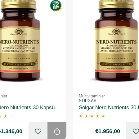
inler
Multivitaminler
SOLGAR
Solgar Nero Nutrients 30 Kapsül 2 Adet
★
★
★
★
★
★
★
₺1.346,00
₺1.956,00