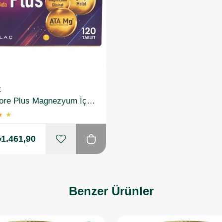
Ç
Magnimore Plus Magnezyum İçeren Takviye Edici Gıda 120 Tablet
★
★
₺1.461,90
Benzer Ürünler