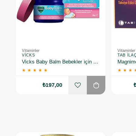
Vitaminler
Vitaminler
VICKS
TAB İLA
Vicks Baby Balm Bebekler için Nemlendirici 50 gr
★
★
★
★
★
★
★
★
₺197,00