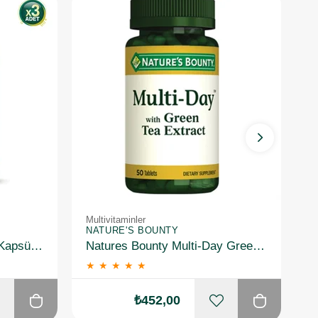
Multivitaminler
Mu
NATURE'S BOUNTY
N
Solgar Nero Nutrients 30 Kapsül 3 Adet
Natures Bounty Multi-Day Green Tea Extract Takviye Edici Gıda 50 Tablet
★
★
★
★
★
₺452,00