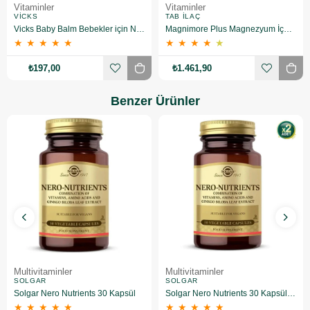
Vitaminler
Vitaminler
VICKS
TAB İLAÇ
Vicks Baby Balm Bebekler için Nemlendirici 50 gr
Magnimore Plus Magnezyum İçeren Takviye Edici Gıda 120 Tablet
★
★
★
★
★
★
★
★
★
★
₺197,00
₺1.461,90
Benzer Ürünler
Multivitaminler
Multivitaminler
SOLGAR
SOLGAR
Solgar Nero Nutrients 30 Kapsül
Solgar Nero Nutrients 30 Kapsül 2 Adet
★
★
★
★
★
★
★
★
★
★