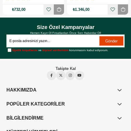
₺732,00
₺1.346,00
Size Özel Kampanyalar
Hemen Kayıt Ol Fırsatlardan Önce Sen Haberdar Ol!
Gönder
Üyelik koşullarını
ve
kişisel verilerimin
korunmasını kabul ediyorum.
Takipte Kal
HAKKIMIZDA
POPÜLER KATEGORİLER
BİLGİLENDİRME