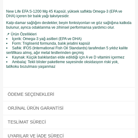
New Life EFA S-1200 Mg 45 Kapsül, yüksek saflıkta Omega-3 (EPA ve
DHA) içeren bir balık yağı takviyesidir.
Kalp-damar sağlığını destekler, beyin fonksiyonları ve göz sağlığına katkıda
bulunur, ayrıca odaklanma ve zihinsel performansa yardımcı olur.
📌 Ürün Özellikleri
• İçerik: Omega-3 yağ asitleri (EPA ve DHA)
• Form: Trigliserid formunda, balık jelatini kapsül
• Saflık: IFOS (International Fish Oil Standards) tarafından 5 yıldız kalite
sertifikası almış, ağır metal testlerinden geçmiş
• Kaynak: Küçük balıklardan elde edildiği için A ve D vitamini içermez
• Ambalaj: Tekli blister paketleme sayesinde oksidasyon riski yok,
tat/koku bozulması yaşanmaz
ÖDEME SEÇENEKLERI
ORJINAL ÜRÜN GARANTISI
TESLIMAT SÜRECI
UYARILAR VE İADE SÜRECI