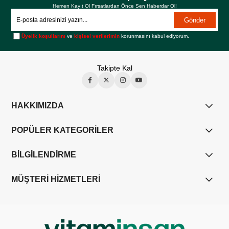
Hemen Kayıt Ol Fırsatlardan Önce Sen Haberdar Ol!
Gönder
Üyelik koşullarını
ve
kişisel verilerimin
korunmasını kabul ediyorum.
Takipte Kal
HAKKIMIZDA
POPÜLER KATEGORİLER
BİLGİLENDİRME
MÜŞTERİ HİZMETLERİ