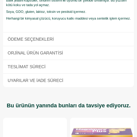
Balık jelatini kapsüller, sindirim sistemi ile uyumlu bir şekilde üretilmiştir. Bu yüzden
kötü koku ve tada yol açmaz.
Soya, GDO, gluten, laktoz, toksin ve pestisid içermez.
Herhangi bir kimyasal çözücü, koruyucu katkı maddesi veya sentetik işlem içermez.
ÖDEME SEÇENEKLERI
ORJINAL ÜRÜN GARANTISI
TESLIMAT SÜRECI
UYARILAR VE İADE SÜRECI
Bu ürünün yanında bunları da tavsiye ediyoruz.