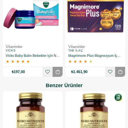
Vitaminler
Vitaminler
VICKS
TAB İLAÇ
Vicks Baby Balm Bebekler için Nemlendirici 50 gr
Magnimore Plus Magnezyum İçeren Takviye Edici Gıda 120 Tablet
★
★
★
★
★
★
★
★
★
★
₺197,00
₺1.461,90
Benzer Ürünler