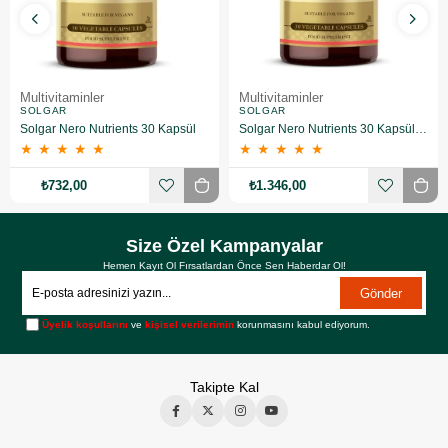
Multivitaminler
Multivitaminler
SOLGAR
SOLGAR
Solgar Nero Nutrients 30 Kapsül
Solgar Nero Nutrients 30 Kapsül 2 Adet
★
★
★
★
★
★
★
★
★
★
₺732,00
₺1.346,00
Size Özel Kampanyalar
Hemen Kayıt Ol Fırsatlardan Önce Sen Haberdar Ol!
Gönder
Üyelik koşullarını
ve
kişisel verilerimin
korunmasını kabul ediyorum.
Takipte Kal