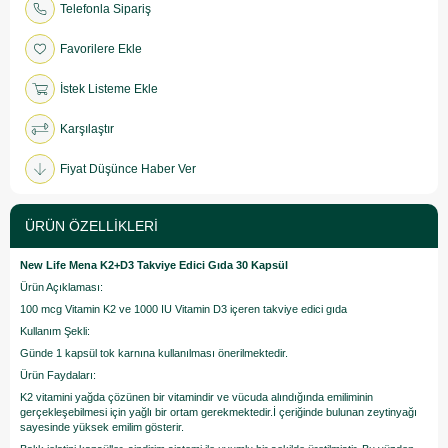
Telefonla Sipariş
Favorilere Ekle
İstek Listeme Ekle
Karşılaştır
Fiyat Düşünce Haber Ver
ÜRÜN ÖZELLIKLERI
New Life Mena K2+D3 Takviye Edici Gıda 30 Kapsül
Ürün Açıklaması:
100 mcg Vitamin K2 ve 1000 IU Vitamin D3 içeren takviye edici gıda
Kullanım Şekli:
Günde 1 kapsül tok karnına kullanılması önerilmektedir.
Ürün Faydaları:
K2 vitamini yağda çözünen bir vitamindir ve vücuda alındığında emiliminin
gerçekleşebilmesi için yağlı bir ortam gerekmektedir.İ çeriğinde bulunan zeytinyağı
sayesinde yüksek emilim gösterir.