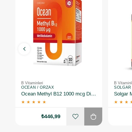
B Vitaminleri
B Vitaminl
OCEAN / ORZAX
SOLGAR
Ocean Methyl B12 1000 mcg Dilaltı Sprey 10 ml
★
★
★
★
★
★
★
★
₺446,99