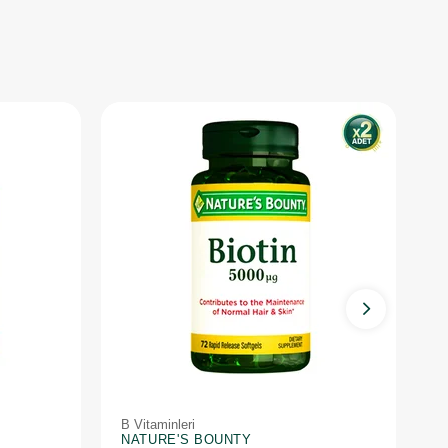
B Vitaminleri
B 
NATURE'S BOUNTY
T