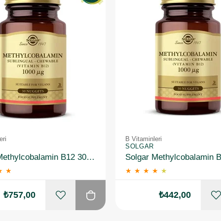
eri
B Vitaminleri
SOLGAR
Solgar Methylcobalamin B12 30 Tablet 2'li
★
★
★
★
★
★
★
₺757,00
₺442,00