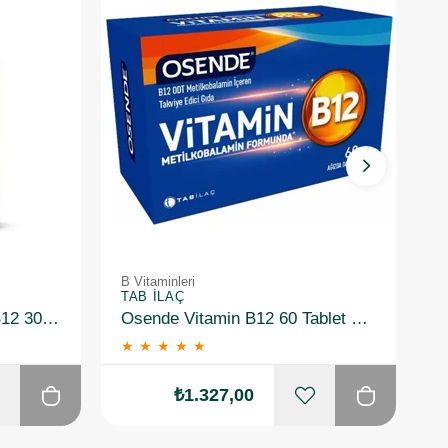
B Vitaminleri
B 
TAB İLAÇ
T
Solgar Methylcobalamin B12 30 Tablet
Osende Vitamin B12 60 Tablet 3 Adet
★
★
★
★
★
₺1.327,00