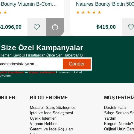
Natures Bounty Vitamin B-Complex Plus Takviye Edici Gıda 60 Tablet 2 Adet
★
★
★
★
★
★
★
₺1.096,99
₺415,00
Size Özel Kampanyalar
Hemen Kayıt Ol Fırsatlardan Önce Sen Haberdar Ol!
Gönder
yelik koşullarını
ve
kişisel verilerimin
korunmasını kabul
diyorum.
RİLER
BİLGİLENDİRME
MÜŞTERİ Hİ
Mesafeli Satış Sözleşmesi
Destek Hattı
İptal ve İade Sözleşmesi
Sıkça Sorulan So
Üyelik İşlemleri
Yardım
Vitamin Rehberi
Kargom Nerede?
Garanti ve İade Koşulları
Orijinal Ürün Gara