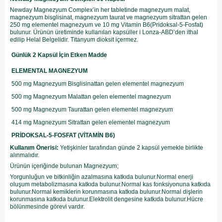
Newday Magnezyum Complex’in her tabletinde magnezyum malat,
magnezyum bisglisinat, magnezyum taurat ve magnezyum sitrattan gelen
250 mg elementel magnezyum ve 10 mg Vitamin B6(Pridoksal-5-Fosfat)
bulunur. Ürünün üretiminde kullanılan kapsüller i Lonza-ABD’den ithal
edilip Helal Belgelidir. Titanyum dioksit içermez.
Günlük 2 Kapsül İçin Etken Madde
ELEMENTAL MAGNEZYUM
500 mg Magnezyum Bisglisinattan gelen elementel magnezyum
500 mg Magnezyum Malattan gelen elementel magnezyum
500 mg Magnezyum Taurattan gelen elementel magnezyum
414 mg Magnezyum Sitrattan gelen elementel magnezyum
PRİDOKSAL-5-FOSFAT (VİTAMİN B6)
Kullanım Önerisi:
Yetişkinler tarafından günde 2 kapsül yemekle birlikte
alınmalıdır.
Ürünün içeriğinde bulunan Magnezyum;
Yorgunluğun ve bitkinliğin azalmasına katkıda bulunur.Normal enerji
oluşum metabolizmasına katkıda bulunur.Normal kas fonksiyonuna katkıda
bulunur.Normal kemiklerin korunmasına katkıda bulunur.Normal dişlerin
korunmasına katkıda bulunur.Elektrolit dengesine katkıda bulunur.Hücre
bölünmesinde görevi vardır.