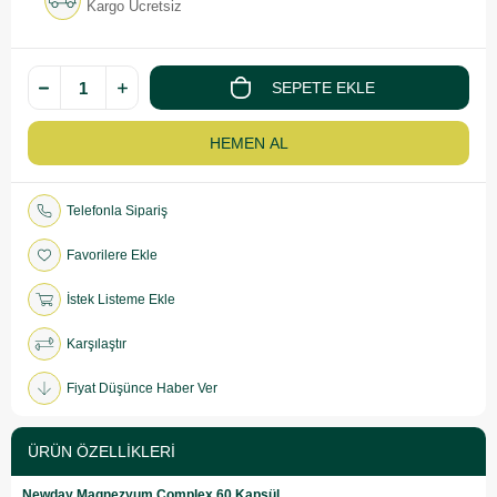
Kargo Ücretsiz
Telefonla Sipariş
Favorilere Ekle
İstek Listeme Ekle
Karşılaştır
Fiyat Düşünce Haber Ver
ÜRÜN ÖZELLIKLERI
Newday Magnezyum Complex 60 Kapsül