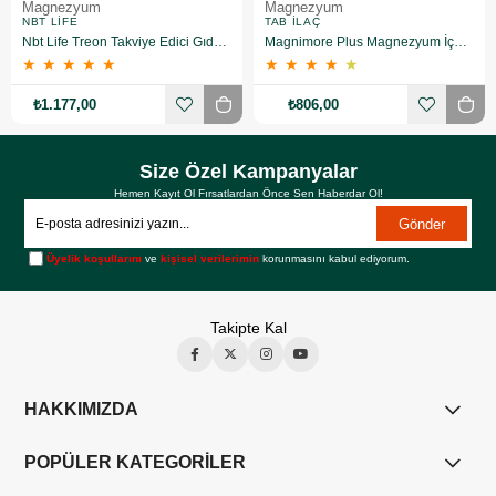
Magnezyum
Magnezyum
NBT LIFE
TAB İLAÇ
Nbt Life Treon Takviye Edici Gıda 90 Kapsül
Magnimore Plus Magnezyum İçeren Takviye Edici Gıda 60 Kapsül
★
★
★
★
★
★
★
★
★
★
₺1.177,00
₺806,00
Size Özel Kampanyalar
Hemen Kayıt Ol Fırsatlardan Önce Sen Haberdar Ol!
Gönder
Üyelik koşullarını
ve
kişisel verilerimin
korunmasını kabul ediyorum.
Takipte Kal
HAKKIMIZDA
POPÜLER KATEGORİLER