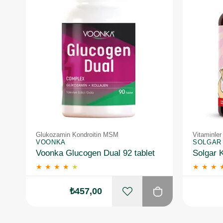
Glukozamin Kondroitin MSM
Vitaminler
VOONKA
SOLGAR
Voonka Glucogen Dual 92 tablet
★
★
★
★
★
★
★
★
₺457,00