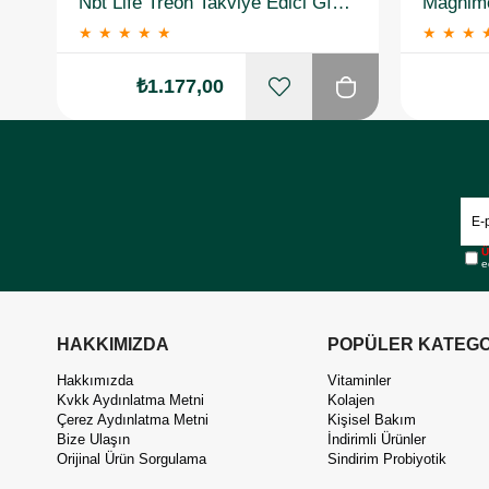
Nbt Life Treon Takviye Edici Gıda 90 Kapsül
★
★
★
★
★
★
★
★
₺1.177,00
Ü
e
HAKKIMIZDA
POPÜLER KATEGO
Hakkımızda
Vitaminler
Kvkk Aydınlatma Metni
Kolajen
Çerez Aydınlatma Metni
Kişisel Bakım
Bize Ulaşın
İndirimli Ürünler
Orijinal Ürün Sorgulama
Sindirim Probiyotik