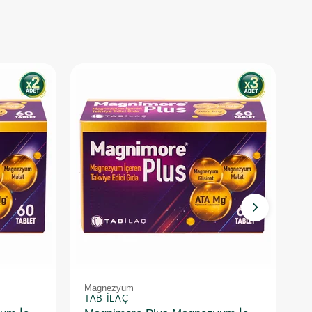
Magnezyum
M
TAB İLAÇ
S