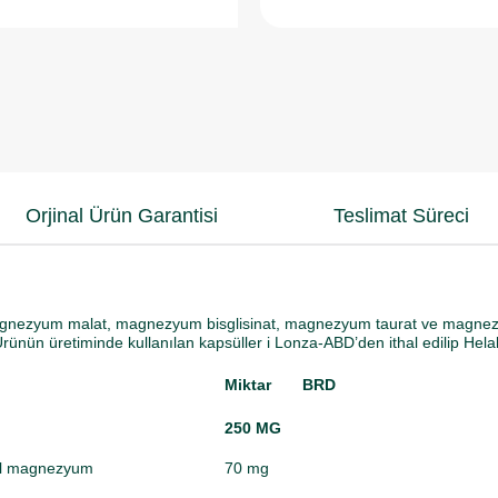
Orjinal Ürün Garantisi
Teslimat Süreci
gnezyum malat, magnezyum bisglisinat, magnezyum taurat ve magnez
ünün üretiminde kullanılan kapsüller i Lonza-ABD’den ithal edilip Helal 
Miktar
BRD
250 MG
el magnezyum
70 mg