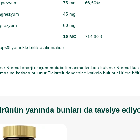
agnezyum
75 mg
66,60%
magnezyum
45 mg
agnezyum
60 mg
10 MG
714,30%
psül yemekle birlikte alınmalıdır.
unur.Normal enerji oluşum metabolizmasına katkıda bulunur.Normal kas
masına katkıda bulunur.Elektrolit dengesine katkıda bulunur.Hücre böl
rünün yanında bunları da tavsiye ediy