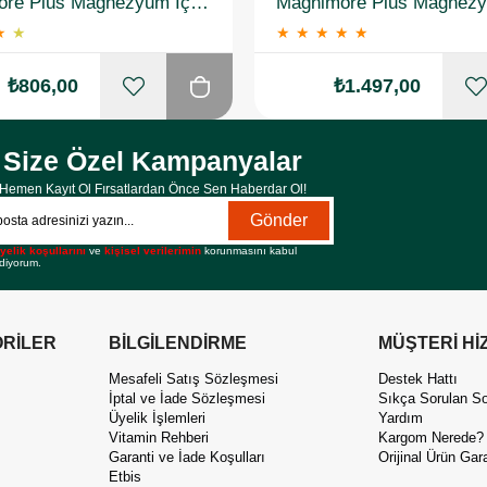
Magnimore Plus Magnezyum İçeren Takviye Edici Gıda 60 Kapsül
★
★
★
★
★
★
★
₺806,00
₺1.497,00
Size Özel Kampanyalar
Hemen Kayıt Ol Fırsatlardan Önce Sen Haberdar Ol!
Gönder
yelik koşullarını
ve
kişisel verilerimin
korunmasını kabul
diyorum.
RİLER
BİLGİLENDİRME
MÜŞTERİ Hİ
Mesafeli Satış Sözleşmesi
Destek Hattı
İptal ve İade Sözleşmesi
Sıkça Sorulan So
Üyelik İşlemleri
Yardım
Vitamin Rehberi
Kargom Nerede?
Garanti ve İade Koşulları
Orijinal Ürün Gara
Etbis