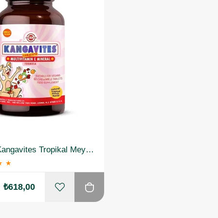
Solgar Kangavites Tropikal Meyve Aromalı 60 Tablet
★
★
₺618,00