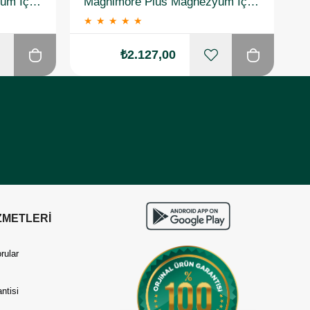
Magnimore Plus Magnezyum İçeren Takviye Edici Gıda 60 Kapsül 2 Adet
Magnimore Plus Magnezyum İçeren Takviye Edici Gıda 60 Kapsül 3 Adet
★
★
★
★
★
₺2.127,00
ZMETLERİ
rular
ntisi