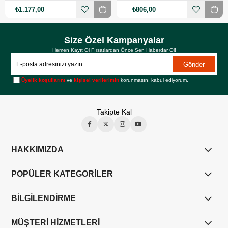
₺1.177,00
₺806,00
Size Özel Kampanyalar
Hemen Kayıt Ol Fırsatlardan Önce Sen Haberdar Ol!
Gönder
Üyelik koşullarını
ve
kişisel verilerimin
korunmasını kabul ediyorum.
Takipte Kal
HAKKIMIZDA
POPÜLER KATEGORİLER
BİLGİLENDİRME
MÜŞTERİ HİZMETLERİ