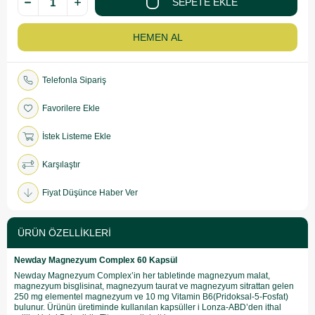
Telefonla Sipariş
Favorilere Ekle
İstek Listeme Ekle
Karşılaştır
Fiyat Düşünce Haber Ver
ÜRÜN ÖZELLIKLERI
Newday Magnezyum Complex 60 Kapsül
Newday Magnezyum Complex’in her tabletinde magnezyum malat,
magnezyum bisglisinat, magnezyum taurat ve magnezyum sitrattan gelen
250 mg elementel magnezyum ve 10 mg Vitamin B6(Pridoksal-5-Fosfat)
bulunur. Ürünün üretiminde kullanılan kapsüller i Lonza-ABD’den ithal