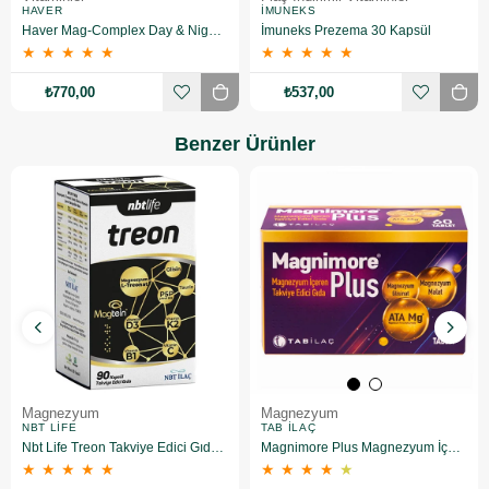
HAVER
İMUNEKS
Haver Mag-Complex Day & Night 60 Tablet 2 Adet
İmuneks Prezema 30 Kapsül
★
★
★
★
★
★
★
★
★
★
₺770,00
₺537,00
Benzer Ürünler
Magnezyum
Magnezyum
NBT LIFE
TAB İLAÇ
Nbt Life Treon Takviye Edici Gıda 90 Kapsül
Magnimore Plus Magnezyum İçeren Takviye Edici Gıda 60 Kapsül
★
★
★
★
★
★
★
★
★
★