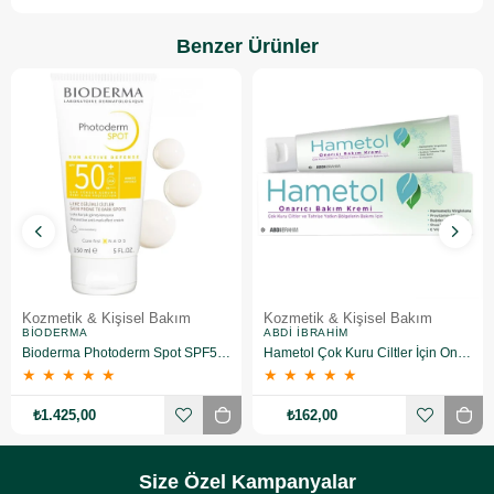
Benzer Ürünler
Kozmetik & Kişisel Bakım
Kozmetik & Kişisel Bakım
BIODERMA
ABDI İBRAHIM
Bioderma Photoderm Spot SPF50+ 150 ml
Hametol Çok Kuru Ciltler İçin Onarıcı Bakım Kremi 30 g
★
★
★
★
★
★
★
★
★
★
₺1.425,00
₺162,00
Size Özel Kampanyalar