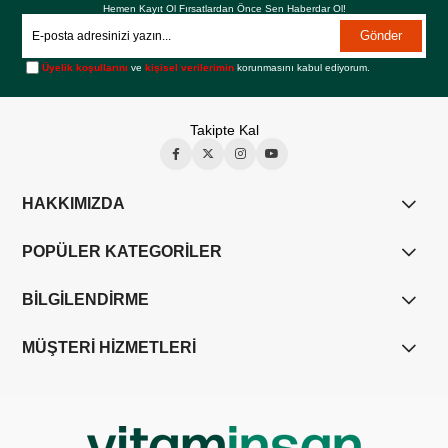
Hemen Kayıt Ol Fırsatlardan Önce Sen Haberdar Ol!
Gönder
Üyelik koşullarını
ve
kişisel verilerimin
korunmasını kabul ediyorum.
Takipte Kal
HAKKIMIZDA
POPÜLER KATEGORİLER
BİLGİLENDİRME
MÜŞTERİ HİZMETLERİ