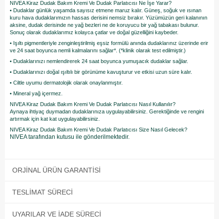
NIVEA Kiraz Dudak Bakım Kremi Ve Dudak Parlatıcısı Ne İşe Yarar?
• Dudaklar günlük yaşamda sayısız etmene maruz kalır. Güneş, soğuk ve ısınan
kuru hava dudaklarımızın hassas derisini nemsiz bırakır. Yüzümüzün geri kalanının
aksine, dudak derisinde ne yağ bezleri ne de koruyucu bir yağ tabakası bulunur.
Sonuç olarak dudaklarımız kolayca çatlar ve doğal güzelliğini kaybeder.
• Işıltı pigmentleriyle zenginleştirilmiş eşsiz formülü anında dudaklarınız üzerinde erir
ve 24 saat boyunca nemli kalmalarını sağlar*. (*klinik olarak test edilmiştir.)
• Dudaklarınızı nemlendirerek 24 saat boyunca yumuşacık dudaklar sağlar.
• Dudaklarınızı doğal ışıltılı bir görünüme kavuşturur ve etkisi uzun süre kalır.
• Ciltle uyumu dermatolojik olarak onaylanmıştır.
• Mineral yağ içermez.
NIVEA Kiraz Dudak Bakım Kremi Ve Dudak Parlatıcısı Nasıl Kullanılır?
Aynaya ihtiyaç duymadan dudaklarınıza uygulayabilirsiniz. Gerektiğinde ve rengini
artırmak için kat kat uygulayabilirsiniz.
NIVEA Kiraz Dudak Bakım Kremi Ve Dudak Parlatıcısı Size Nasıl Gelecek?
NIVEA tarafından kutusu ile gönderilmektedir.
ORJINAL ÜRÜN GARANTISI
TESLIMAT SÜRECI
UYARILAR VE İADE SÜRECI