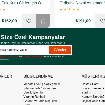
Hametol Çok Kuru Ciltler İçin Onarıcı Bakım Kremi 30 g
★
★
★
★
★
★
★
₺162,00
₺191,00
Size Özel Kampanyalar
Hemen Kayıt Ol Fırsatlardan Önce Sen Haberdar Ol!
Gönder
yelik koşullarını
ve
kişisel verilerimin
korunmasını kabul
diyorum.
RİLER
BİLGİLENDİRME
MÜŞTERİ Hİ
Mesafeli Satış Sözleşmesi
Destek Hattı
İptal ve İade Sözleşmesi
Sıkça Sorulan So
Üyelik İşlemleri
Yardım
Vitamin Rehberi
Kargom Nerede?
Garanti ve İade Koşulları
Orijinal Ürün Gara