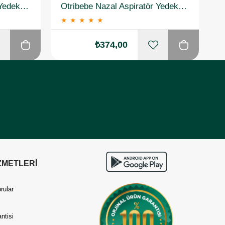
Otribebe Nazal Aspiratör Yedek Uç 10 Adet
Otribebe Nazal Aspiratör Yedek Uç 10 Adet 2 Adet
★
★
★
★
★
₺374,00
ZMETLERİ
rular
ntisi