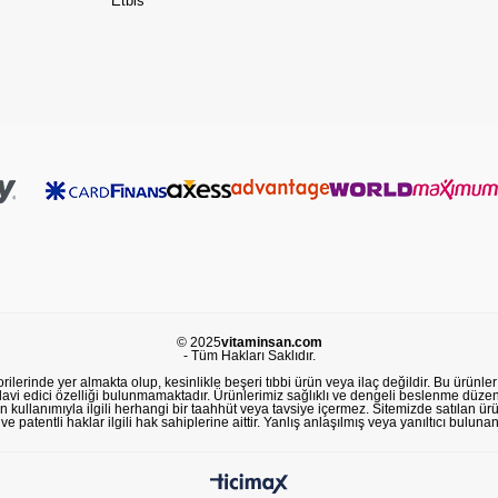
Etbis
© 2025
vitaminsan.com
- Tüm Hakları Saklıdır.
lerinde yer almakta olup, kesinlikle beşeri tıbbi ürün veya ilaç değildir. Bu ürünler 
avi edici özelliği bulunmamaktadır. Ürünlerimiz sağlıklı ve dengeli beslenme düzeni
in kullanımıyla ilgili herhangi bir taahhüt veya tavsiye içermez. Sitemizde satılan ü
 patentli haklar ilgili hak sahiplerine aittir. Yanlış anlaşılmış veya yanıltıcı buluna