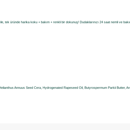
, tek üründe harika koku + bakım + renkli bir dokunuş! Dudaklarınızı 24 saat nemli ve bakımlı tu
Helianthus Annuus Seed Cera, Hydrogenated Rapeseed Oil, Butyrospermum Parkii Butter, Aro