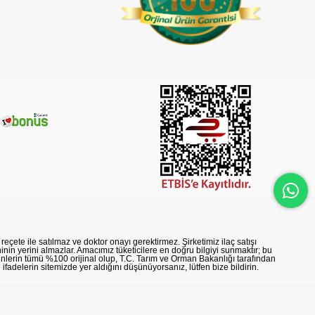
reçete ile satılmaz ve doktor onayı gerektirmez. Şirketimiz ilaç satışı
nin yerini almazlar. Amacımız tüketicilere en doğru bilgiyi sunmaktır; bu
rünlerin tümü %100 orijinal olup, T.C. Tarım ve Orman Bakanlığı tarafından
n ifadelerin sitemizde yer aldığını düşünüyorsanız, lütfen bize bildirin.