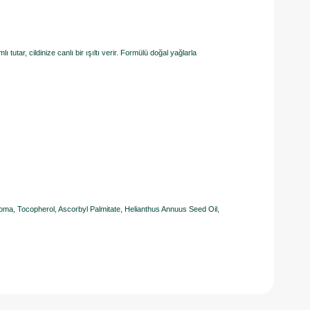
tar, cildinize canlı bir ışıltı verir. Formülü doğal yağlarla
ma, Tocopherol, Ascorbyl Palmitate, Helianthus Annuus Seed Oil,