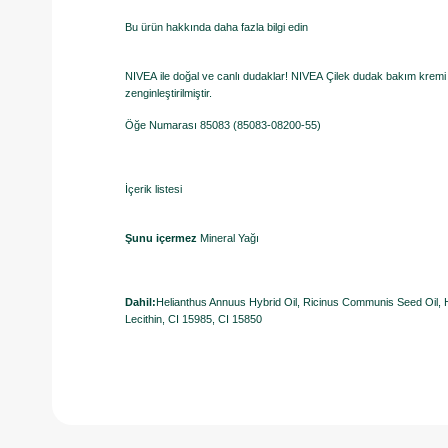
Bu ürün hakkında daha fazla bilgi edin
NIVEA ile doğal ve canlı dudaklar! NIVEA Çilek dudak bakım kremi ile
zenginleştirilmiştir.
Öğe Numarası 85083 (85083-08200-55)
İçerik listesi
Şunu içermez
Mineral Yağı
Dahil:
Helianthus Annuus Hybrid Oil, Ricinus Communis Seed Oil, 
Lecithin, CI 15985, CI 15850