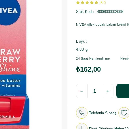
5.0
Stok Kodu
4006000002095
NIVEA çilek dudak bakım kremi il
Boyut
4.80 g
24 Saat Nemlendirme Nemlen
₺162,00
Telefonla Sipariş
Fiyat Düşünce Haber Ve