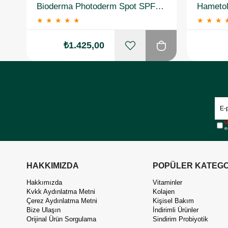
Bioderma Photoderm Spot SPF50+ 150 ml
★
★
★
★
★
★
★
★
₺1.425,00
Ü
e
HAKKIMIZDA
POPÜLER KATEGO
Hakkımızda
Vitaminler
Kvkk Aydınlatma Metni
Kolajen
Çerez Aydınlatma Metni
Kişisel Bakım
Bize Ulaşın
İndirimli Ürünler
Orijinal Ürün Sorgulama
Sindirim Probiyotik