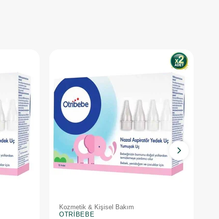
Kozmetik & Kişisel Bakım
K
OTRIBEBE
O