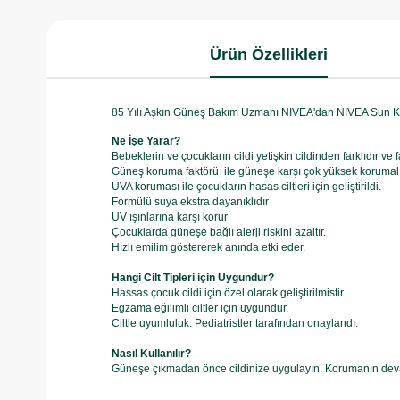
Ürün Özellikleri
85 Yılı Aşkın Güneş Bakım Uzmanı NIVEA'dan NIVEA Sun 
Ne İşe Yarar?
Bebeklerin ve çocukların cildi yetişkin cildinden farklıdır v
Güneş koruma faktörü ile güneşe karşı çok yüksek korumal
UVA koruması ile çocukların hasas ciltleri için geliştirildi.
Formülü suya ekstra dayanıklıdır
UV ışınlarına karşı korur
Çocuklarda güneşe bağlı alerji riskini azaltır.
Hızlı emilim göstererek anında etki eder.
Hangi Cilt Tipleri için Uygundur?
Hassas çocuk cildi için özel olarak geliştirilmistir.
Egzama eğilimli ciltler için uygundur.
Ciltle uyumluluk: Pediatristler tarafından onaylandı.
Nasıl Kullanılır?
Güneşe çıkmadan önce cildinize uygulayın. Korumanın deva