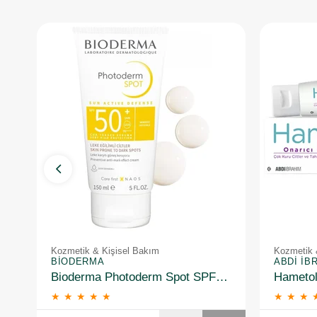
Kozmetik & Kişisel Bakım
Kozmetik 
BIODERMA
ABDI İB
Bioderma Photoderm Spot SPF50+ 150 ml
★
★
★
★
★
★
★
★