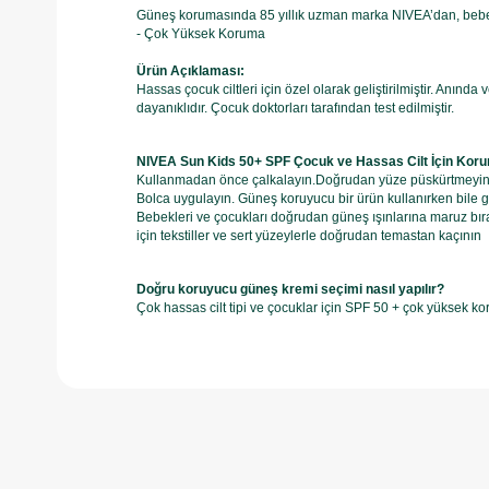
Güneş korumasında 85 yıllık uzman marka NIVEA’dan, bebekl
- Çok Yüksek Koruma
Ürün Açıklaması:
Hassas çocuk ciltleri için özel olarak geliştirilmiştir. Anın
dayanıklıdır. Çocuk doktorları tarafından test edilmiştir.
NIVEA Sun Kids 50+ SPF Çocuk ve Hassas Cilt İçin Koru
Kullanmadan önce çalkalayın.Doğrudan yüze püskürtmeyin ve
Bolca uygulayın. Güneş koruyucu bir ürün kullanırken bile 
Bebekleri ve çocukları doğrudan güneş ışınlarına maruz bır
için tekstiller ve sert yüzeylerle doğrudan temastan kaçının
Doğru koruyucu güneş kremi seçimi nasıl yapılır?
Çok hassas cilt tipi ve çocuklar için SPF 50 + çok yüksek k