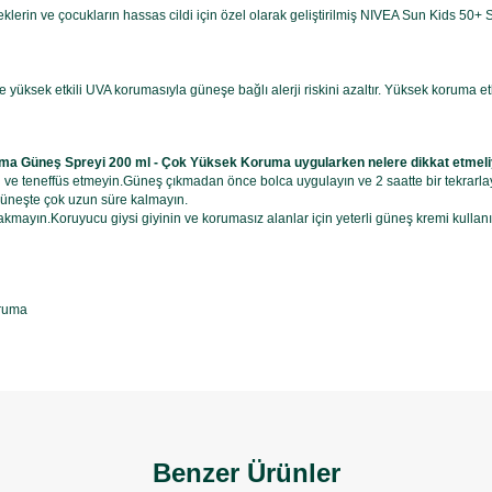
erin ve çocukların hassas cildi için özel olarak geliştirilmiş NIVEA Sun Kids 50
da ve yüksek etkili UVA korumasıyla güneşe bağlı alerji riskini azaltır. Yüksek korum
ma Güneş Spreyi 200 ml - Çok Yüksek Koruma uygularken nelere dikkat etmel
 teneffüs etmeyin.Güneş çıkmadan önce bolca uygulayın ve 2 saatte bir tekrarlayı
güneşte çok uzun süre kalmayın.
akmayın.Koruyucu giysi giyinin ve korumasız alanlar için yeterli güneş kremi kul
oruma
Benzer Ürünler