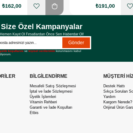
₺162,00
₺191,00
Size Özel Kampanyalar
Hemen Kayıt Ol Fırsatlardan Önce Sen Haberdar Ol!
Gönder
yelik koşullarını
ve
kişisel verilerimin
korunmasını kabul
diyorum.
RİLER
BİLGİLENDİRME
MÜŞTERİ Hİ
Mesafeli Satış Sözleşmesi
Destek Hattı
İptal ve İade Sözleşmesi
Sıkça Sorulan So
Üyelik İşlemleri
Yardım
Vitamin Rehberi
Kargom Nerede?
Garanti ve İade Koşulları
Orijinal Ürün Gara
Etbis