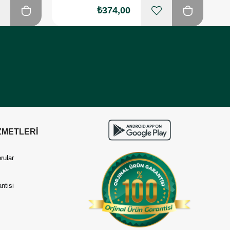
₺374,00
ZMETLERİ
rular
ntisi