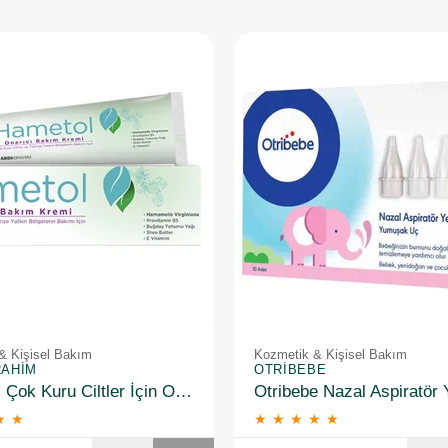
& Kişisel Bakım
Kozmetik & Kişisel Bakım
RAHIM
OTRIBEBE
Hametol Çok Kuru Ciltler İçin Onarıcı Bakım Kremi 30 g
★
★
★
★
★
★
★