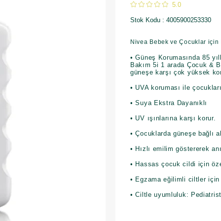
5.0
Stok Kodu
4005900253330
Nivea Bebek ve Çocuklar için
• Güneş Korumasında 85 yı
Bakım 5i 1 arada Çocuk & B
güneşe karşı çok yüksek ko
• UVA koruması ile çocukların 
• Suya Ekstra Dayanıklı
• UV ışınlarına karşı korur.
• Çocuklarda güneşe bağlı aler
• Hızlı emilim göstererek an
• Hassas çocuk cildi için özel
• Egzama eğilimli ciltler içi
• Ciltle uyumluluk: Pediatris