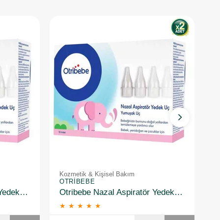
Kozmetik & Kişisel Bakım
K
OTRIBEBE
O
Otribebe Nazal Aspiratör Yedek Uç 10 Adet
Otribebe Nazal Aspiratör Yedek Uç 10 Adet 2 Adet
★
★
★
★
★