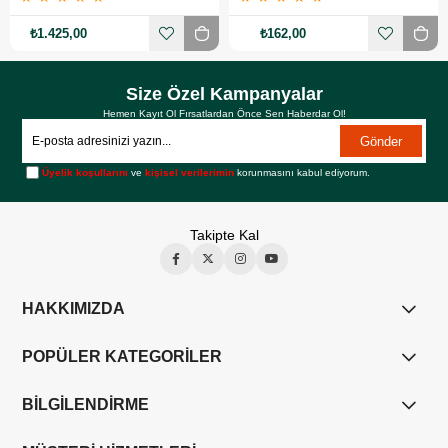
₺1.425,00
₺162,00
Size Özel Kampanyalar
Hemen Kayıt Ol Fırsatlardan Önce Sen Haberdar Ol!
Gönder
Üyelik koşullarını
ve
kişisel verilerimin
korunmasını kabul ediyorum.
Takipte Kal
HAKKIMIZDA
POPÜLER KATEGORİLER
BİLGİLENDİRME