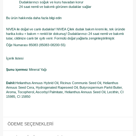
Dudaklarınızı soğuk ve kuru havadan korur
24 saat nemli ve bakımlı görünen dudaklar sağlar
Bu ürün hakkında daha fazla bilgi edin
NIVEA ile doğal ve canlı dudaklar! NIVEA Çilek dudak bakım kremi ile, tek üründe
harika koku + bakım + renkli bir dokunuş! Dudaklarınızı 24 saat nemli ve bakımlı
tutar, cildinize canlı bir ışıltı verir. Formülü doğal yağlarla zenginleştirilmiştir.
Öğe Numarası 85083 (85083-08200-55)
İçerik listesi
Şunu içermez
Mineral Yağı
Dahil:
Helianthus Annuus Hybrid Oil, Ricinus Communis Seed Oil, Helianthus
Annuus Seed Cera, Hydrogenated Rapeseed Oil, Butyrospermum Parkii Butter,
Aroma, Tocopherol, Ascorbyl Palmitate, Helianthus Annuus Seed Oil, Lecithin, CI
15985, CI 15850
ÖDEME SEÇENEKLERI