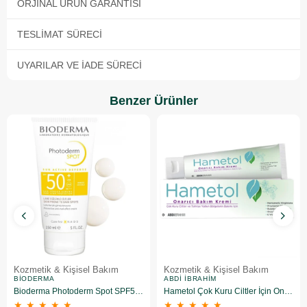
ORJINAL ÜRÜN GARANTISI
TESLIMAT SÜRECI
UYARILAR VE İADE SÜRECI
Benzer Ürünler
Kozmetik & Kişisel Bakım
Kozmetik & Kişisel Bakım
BIODERMA
ABDI İBRAHIM
Bioderma Photoderm Spot SPF50+ 150 ml
Hametol Çok Kuru Ciltler İçin Onarıcı Bakım Kremi 30 g
★
★
★
★
★
★
★
★
★
★