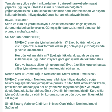
Temizlenmiş cilde yeterli miktarda kremi dairesel hareketlerle masaj
yaparak uygulayın. Özellikle kuruluk hissedilen bölgelere
yoğunlaşabilirsiniz. Günlük bakım rutininize dahil ederek sabah ve akşam
kullanabilirsiniz; ihtiyaç duyduğunuz her an tekrarlayabilirsiniz.
Bakım Talimatları
Serin ve kuru bir yerde saklayın. Göz ile temasından kaçının; temas
durumunda bol su ile yıkayın. Güneş ışığından uzak, nemli olmayan bir
ortamda muhafaza edin.
Sık Sorulan Sorular (SSS)
NIVEA Creme yüz için kullanılabilir mi? Evet, bu ürün el, yüz ve
vücut için özel olarak formüle edilmiştir, dolayısıyla yüz bölgesinde
güvenle kullanılabilir.
Her gün kullanılabilir mi? Evet, günlük olarak sabah ve akşam
kullanım için uygundur, ihtiyaca göre gün içinde de tekrarlanabilir.
Kuru ve hassas ciltler için uygun mu? Evet, özellikle kuru ve hassas
ciltler için mükemmel bir nemlendirici etki sunar.
Neden NIVEA Creme Yoğun Nemlendirici Kremi Tercih Etmelisiniz?
NIVEA Creme Yoğun Nemlendirme, cildinizin ihtiyaç duyduğu yoğun
bakımı sağlayarak onu yumuşak ve pürüzsüz tutar. NIVEA'nın ikonik kremi,
pratik teneke ambalajıyla her an yanınızda taşıyabileceğiniz ve ihtiyaç
duyduğunuzda kullanabileceğiniz güvenilir bir nemlendiricidir. Kuru ciltler
için soğuk havalarda etkili bir koruma sunar ve gün boyu nemli, esnek bir
cilt sağlar.
Şimdi Sipariş Verin ve Cildinizin İhtiyacı Olan Yoğun Nemlendirmeyi
Sağlayın!