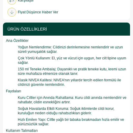
Karşılaştır
Fiyat Düşünce Haber Ver
ÜRÜN ÖZELLIKLERI
Ana Özellikler
Yoğun Nemlendirme: Cildinizi derinlemesine nemlendirir ve uzun
süreli yumuşaklık sağlar.
Çok Yönlü Kullanım: El, yüz ve vücut için uygun, her cilt tipine uyum
sağlar.
150 ml Teneke Ambalaj: Dayanıklı ve pratik teneke kutu, kremi uzun
süre muhafaza etmenize olanak tanır.
Klasik NIVEA Kalitesi: NIVEA'nın yıllardır tercih edilen formülü ile
cildinizi güvenle nemlendirin.
Faydaları
Kuru Ciltler için Anında Rahatlama: Kuru cildi anında nemlendirir ve
rahatlatır, cildin esnekliğini artırır.
Soğuk Havalarda Etkili Koruma: Soğuk iklimlerde cildi korur,
kuruluğun neden olduğu rahatsızlıkları giderir.
Hızlı Emilen Yapı: Ciltte yağlı bir tabaka bırakmadan hızla emilir ve
pürüzsüzlük sağlar.
Kullanım Talimatları