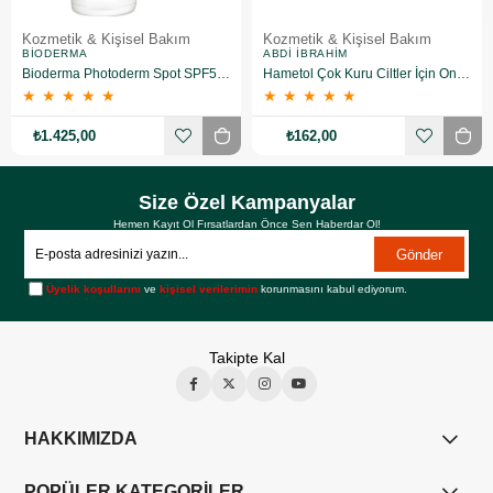
Kozmetik & Kişisel Bakım
Kozmetik & Kişisel Bakım
BIODERMA
ABDI İBRAHIM
Bioderma Photoderm Spot SPF50+ 150 ml
Hametol Çok Kuru Ciltler İçin Onarıcı Bakım Kremi 30 g
★
★
★
★
★
★
★
★
★
★
₺1.425,00
₺162,00
Size Özel Kampanyalar
Hemen Kayıt Ol Fırsatlardan Önce Sen Haberdar Ol!
Gönder
Üyelik koşullarını
ve
kişisel verilerimin
korunmasını kabul ediyorum.
Takipte Kal
HAKKIMIZDA
POPÜLER KATEGORİLER