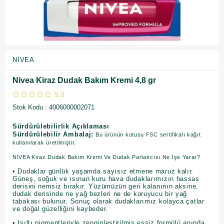
NIVEA
Nivea Kiraz Dudak Bakım Kremi 4,8 gr
5.0
Stok Kodu
4006000002071
Sürdürülebilirlik Açıklaması
Sürdürülebilir Ambalaj:
Bu ürünün kutusu FSC sertifikalı kağıt
kullanılarak üretilmiştir.
NIVEA Kiraz Dudak Bakım Kremi Ve Dudak Parlatıcısı Ne İşe Yarar?
• Dudaklar günlük yaşamda sayısız etmene maruz kalır.
Güneş, soğuk ve ısınan kuru hava dudaklarımızın hassas
derisini nemsiz bırakır. Yüzümüzün geri kalanının aksine,
dudak derisinde ne yağ bezleri ne de koruyucu bir yağ
tabakası bulunur. Sonuç olarak dudaklarımız kolayca çatlar
ve doğal güzelliğini kaybeder.
• Işıltı pigmentleriyle zenginleştirilmiş eşsiz formülü anında