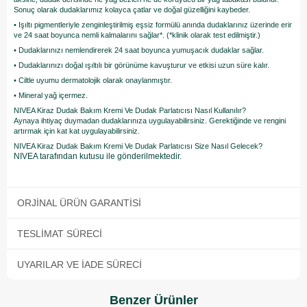
Sonuç olarak dudaklarımız kolayca çatlar ve doğal güzelliğini kaybeder.
• Işıltı pigmentleriyle zenginleştirilmiş eşsiz formülü anında dudaklarınız üzerinde erir
ve 24 saat boyunca nemli kalmalarını sağlar*. (*klinik olarak test edilmiştir.)
• Dudaklarınızı nemlendirerek 24 saat boyunca yumuşacık dudaklar sağlar.
• Dudaklarınızı doğal ışıltılı bir görünüme kavuşturur ve etkisi uzun süre kalır.
• Ciltle uyumu dermatolojik olarak onaylanmıştır.
• Mineral yağ içermez.
NIVEA Kiraz Dudak Bakım Kremi Ve Dudak Parlatıcısı Nasıl Kullanılır?
Aynaya ihtiyaç duymadan dudaklarınıza uygulayabilirsiniz. Gerektiğinde ve rengini
artırmak için kat kat uygulayabilirsiniz.
NIVEA Kiraz Dudak Bakım Kremi Ve Dudak Parlatıcısı Size Nasıl Gelecek?
NIVEA tarafından kutusu ile gönderilmektedir.
ORJINAL ÜRÜN GARANTISI
TESLIMAT SÜRECI
UYARILAR VE İADE SÜRECI
Benzer Ürünler