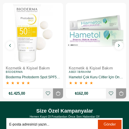
Kozmetik & Kişisel Bakım
Kozmetik & Kişisel Bakım
BIODERMA
ABDI İBRAHIM
Bioderma Photoderm Spot SPF50+ 150 ml
Hametol Çok Kuru Ciltler İçin Onarıcı Bakım Kremi 30 g
★
★
★
★
★
★
★
★
★
★
₺1.425,00
₺162,00
Size Özel Kampanyalar
Hemen Kayıt Ol Fırsatlardan Önce Sen Haberdar Ol!
Gönder