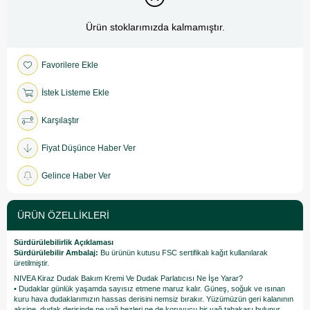
Ürün stoklarımızda kalmamıştır.
Favorilere Ekle
İstek Listeme Ekle
Karşılaştır
Fiyat Düşünce Haber Ver
Gelince Haber Ver
ÜRÜN ÖZELLIKLERI
Sürdürülebilirlik Açıklaması
Sürdürülebilir Ambalaj:
Bu ürünün kutusu FSC sertifikalı kağıt kullanılarak
üretilmiştir.
NIVEA Kiraz Dudak Bakım Kremi Ve Dudak Parlatıcısı Ne İşe Yarar?
• Dudaklar günlük yaşamda sayısız etmene maruz kalır. Güneş, soğuk ve ısınan
kuru hava dudaklarımızın hassas derisini nemsiz bırakır. Yüzümüzün geri kalanının
aksine, dudak derisinde ne yağ bezleri ne de koruyucu bir yağ tabakası bulunur.