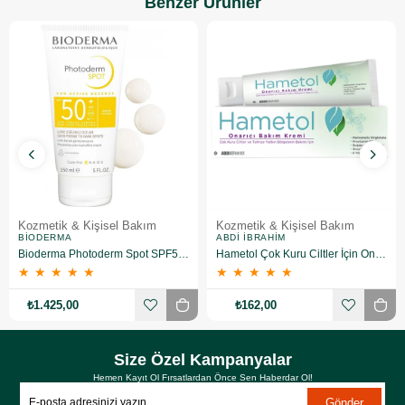
Benzer Ürünler
Kozmetik & Kişisel Bakım
Kozmetik & Kişisel Bakım
BIODERMA
ABDI İBRAHIM
Bioderma Photoderm Spot SPF50+ 150 ml
Hametol Çok Kuru Ciltler İçin Onarıcı Bakım Kremi 30 g
★
★
★
★
★
★
★
★
★
★
₺1.425,00
₺162,00
Size Özel Kampanyalar
Hemen Kayıt Ol Fırsatlardan Önce Sen Haberdar Ol!
Gönder