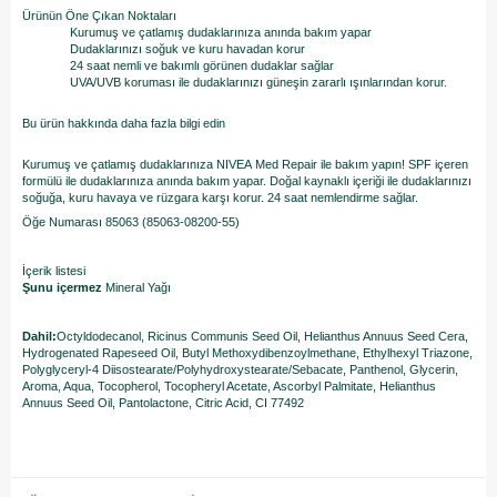
Ürünün Öne Çıkan Noktaları
Kurumuş ve çatlamış dudaklarınıza anında bakım yapar
Dudaklarınızı soğuk ve kuru havadan korur
24 saat nemli ve bakımlı görünen dudaklar sağlar
UVA/UVB koruması ile dudaklarınızı güneşin zararlı ışınlarından korur.
Bu ürün hakkında daha fazla bilgi edin
Kurumuş ve çatlamış dudaklarınıza NIVEA Med Repair ile bakım yapın! SPF içeren
formülü ile dudaklarınıza anında bakım yapar. Doğal kaynaklı içeriği ile dudaklarınızı
soğuğa, kuru havaya ve rüzgara karşı korur. 24 saat nemlendirme sağlar.
Öğe Numarası 85063 (85063-08200-55)
İçerik listesi
Şunu içermez
Mineral Yağı
Dahil:
Octyldodecanol, Ricinus Communis Seed Oil, Helianthus Annuus Seed Cera,
Hydrogenated Rapeseed Oil, Butyl Methoxydibenzoylmethane, Ethylhexyl Triazone,
Polyglyceryl-4 Diisostearate/Polyhydroxystearate/Sebacate, Panthenol, Glycerin,
Aroma, Aqua, Tocopherol, Tocopheryl Acetate, Ascorbyl Palmitate, Helianthus
Annuus Seed Oil, Pantolactone, Citric Acid, CI 77492