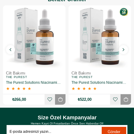
Cilt Bakımı
Cilt Bakımı
THE PUREST
THE PUREST
The Purest Solutions Niacinamide 5% + Zinc Pca 1% Gözenek Sıkılaştırıcı Yüz Serumu 30 ml
The Purest Solutions Niacinamide 5% + Zinc Pca 1% Gözenek Sıkılaştırıcı Yüz Serumu 30 ml 2 Adet
★
★
★
★
★
★
★
★
★
★
₺266,00
₺522,00
Size Özel Kampanyalar
Hemen Kayıt Ol Fırsatlardan Önce Sen Haberdar Ol!
Gönder