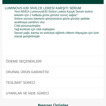
LUMINOUS 630 SİVİLCE LEKESİ KARŞITI SERUM
Yeni NIVEA Luminous630 Sivilce Lekesi Karşıtı Serum sivilce
lekeleri için 2 haftada gözle görülür sonuç sağlar*.
Sivilce sonrası lekelerin görünümünü gözle görülür şekilde
azaltmaya yardımcı olur.
Cildi pürüzsüzleştirir.
Yağ kontrolü için cildi matlaştırır.
Serum yağlı, karma ve sivilceye eğilimli ciltlerin ihtiyaçları için özel
olarak geliştirilmiştir.
ÖDEME SEÇENEKLERI
ORJINAL ÜRÜN GARANTISI
TESLIMAT SÜRECI
UYARILAR VE İADE SÜRECI
Benzer Ürünler