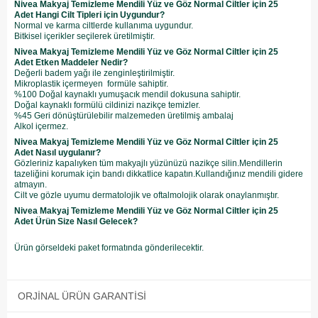
Nivea Makyaj Temizleme Mendili Yüz ve Göz Normal Ciltler için 25
Adet Hangi Cilt Tipleri için Uygundur?
Normal ve karma ciltlerde kullanıma uygundur.
Bitkisel içerikler seçilerek üretilmiştir.
Nivea Makyaj Temizleme Mendili Yüz ve Göz Normal Ciltler için 25
Adet Etken Maddeler Nedir?
Değerli badem yağı ile zenginleştirilmiştir.
Mikroplastik içermeyen formüle sahiptir.
%100 Doğal kaynaklı yumuşacık mendil dokusuna sahiptir.
Doğal kaynaklı formülü cildinizi nazikçe temizler.
%45 Geri dönüştürülebilir malzemeden üretilmiş ambalaj
Alkol içermez.
Nivea Makyaj Temizleme Mendili Yüz ve Göz Normal Ciltler için 25
Adet Nasıl uygulanır?
Gözleriniz kapalıyken tüm makyajlı yüzünüzü nazikçe silin.Mendillerin
tazeliğini korumak için bandı dikkatlice kapatın.Kullandığınız mendili gidere
atmayın.
Cilt ve gözle uyumu dermatolojik ve oftalmolojik olarak onaylanmıştır.
Nivea Makyaj Temizleme Mendili Yüz ve Göz Normal Ciltler için 25
Adet Ürün Size Nasıl Gelecek?
Ürün görseldeki paket formatında gönderilecektir.
ORJINAL ÜRÜN GARANTISI