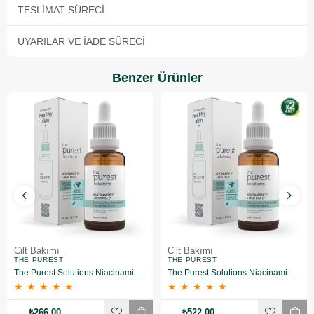
TESLIMAT SÜRECI
UYARILAR VE İADE SÜRECI
Benzer Ürünler
Cilt Bakımı
Cilt Bakımı
THE PUREST
THE PUREST
The Purest Solutions Niacinamide 5% + Zinc Pca 1% Gözenek Sıkılaştırıcı Yüz Serumu 30 ml
The Purest Solutions Niacinamide 5% + Zinc Pca 1% Gözenek Sıkılaştırıcı Yüz Serumu 30 ml 2 Adet
★
★
★
★
★
★
★
★
★
★
₺266,00
₺522,00