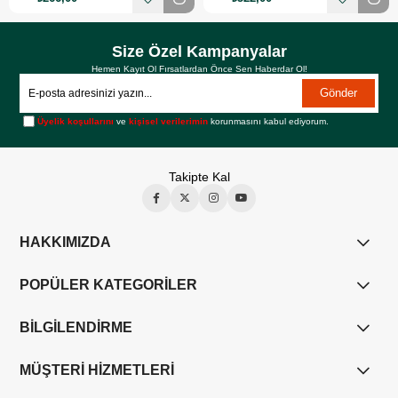
Size Özel Kampanyalar
Hemen Kayıt Ol Fırsatlardan Önce Sen Haberdar Ol!
Gönder
Üyelik koşullarını
ve
kişisel verilerimin
korunmasını kabul ediyorum.
Takipte Kal
HAKKIMIZDA
POPÜLER KATEGORİLER
BİLGİLENDİRME
MÜŞTERİ HİZMETLERİ