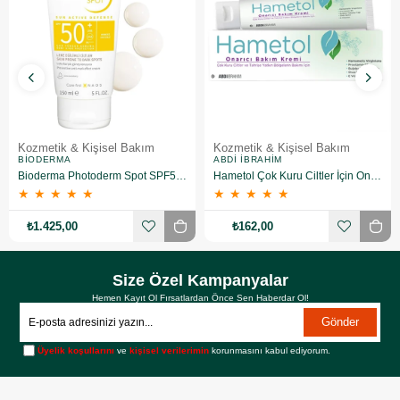
Kozmetik & Kişisel Bakım
Kozmetik & Kişisel Bakım
BIODERMA
ABDI İBRAHIM
Bioderma Photoderm Spot SPF50+ 150 ml
Hametol Çok Kuru Ciltler İçin Onarıcı Bakım Kremi 30 g
★
★
★
★
★
★
★
★
★
★
₺1.425,00
₺162,00
Size Özel Kampanyalar
Hemen Kayıt Ol Fırsatlardan Önce Sen Haberdar Ol!
Gönder
Üyelik koşullarını
ve
kişisel verilerimin
korunmasını kabul ediyorum.