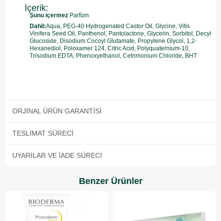
İçerik:
Şunu içermez
Parfüm
Dahil:
Aqua, PEG-40 Hydrogenated Castor Oil, Glycine, Vitis
Vinifera Seed Oil, Panthenol, Pantolactone, Glycerin, Sorbitol, Decyl
Glucoside, Disodium Cocoyl Glutamate, Propylene Glycol, 1,2-
Hexanediol, Poloxamer 124, Citric Acid, Polyquaternium-10,
Trisodium EDTA, Phenoxyethanol, Cetrimonium Chloride, BHT
ORJINAL ÜRÜN GARANTISI
TESLIMAT SÜRECI
UYARILAR VE İADE SÜRECI
Benzer Ürünler