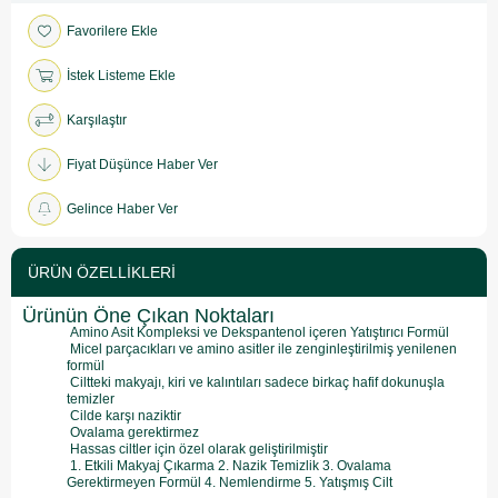
Favorilere Ekle
İstek Listeme Ekle
Karşılaştır
Fiyat Düşünce Haber Ver
Gelince Haber Ver
ÜRÜN ÖZELLIKLERI
Ürünün Öne Çıkan Noktaları
Amino Asit Kompleksi ve Dekspantenol içeren Yatıştırıcı Formül
Micel parçacıkları ve amino asitler ile zenginleştirilmiş yenilenen
formül
Ciltteki makyajı, kiri ve kalıntıları sadece birkaç hafif dokunuşla
temizler
Cilde karşı naziktir
Ovalama gerektirmez
Hassas ciltler için özel olarak geliştirilmiştir
1. Etkili Makyaj Çıkarma 2. Nazik Temizlik 3. Ovalama
Gerektirmeyen Formül 4. Nemlendirme 5. Yatışmış Cilt