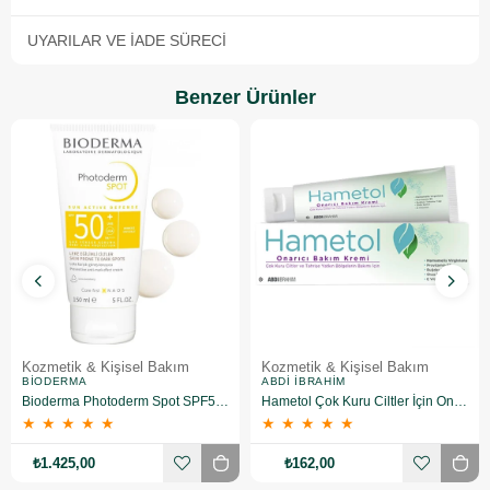
UYARILAR VE İADE SÜRECI
Benzer Ürünler
Kozmetik & Kişisel Bakım
Kozmetik & Kişisel Bakım
BIODERMA
ABDI İBRAHIM
Bioderma Photoderm Spot SPF50+ 150 ml
Hametol Çok Kuru Ciltler İçin Onarıcı Bakım Kremi 30 g
★
★
★
★
★
★
★
★
★
★
₺1.425,00
₺162,00