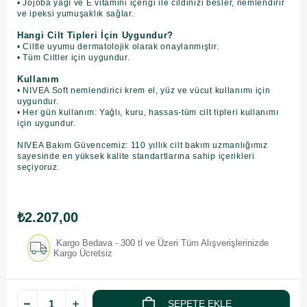
• Jojoba yağı ve E vitamini içeriği ile cildinizi besler, nemlendirir
ve ipeksi yumuşaklık sağlar.
Hangi Cilt Tipleri İçin Uygundur?
• Ciltle uyumu dermatolojik olarak onaylanmıştır.
• Tüm Ciltler için uygundur.
Kullanım
• NIVEA Soft nemlendirici krem el, yüz ve vücut kullanımı için
uygundur.
• Her gün kullanım: Yağlı, kuru, hassas-tüm cilt tipleri kullanımı
için uygundur.
NIVEA Bakım Güvencemiz: 110 yıllık cilt bakım uzmanlığımız
sayesinde en yüksek kalite standartlarına sahip içerikleri
seçiyoruz.
₺2.207,00
Kargo Bedava - 300 tl ve Üzeri Tüm Alışverişlerinizde
Kargo Ücretsiz