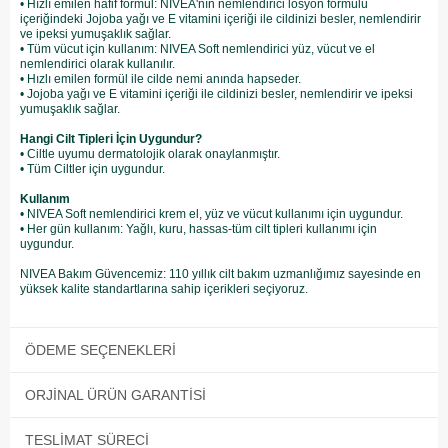
• Hızlı emilen hafif formül: NIVEA'nın nemlendirici losyon formülü
içeriğindeki Jojoba yağı ve E vitamini içeriği ile cildinizi besler, nemlendirir
ve ipeksi yumuşaklık sağlar.
• Tüm vücut için kullanım: NIVEA Soft nemlendirici yüz, vücut ve el
nemlendirici olarak kullanılır.
• Hızlı emilen formül ile cilde nemi anında hapseder.
• Jojoba yağı ve E vitamini içeriği ile cildinizi besler, nemlendirir ve ipeksi
yumuşaklık sağlar.
Hangi Cilt Tipleri İçin Uygundur?
• Ciltle uyumu dermatolojik olarak onaylanmıştır.
• Tüm Ciltler için uygundur.
Kullanım
• NIVEA Soft nemlendirici krem el, yüz ve vücut kullanımı için uygundur.
• Her gün kullanım: Yağlı, kuru, hassas-tüm cilt tipleri kullanımı için
uygundur.
NIVEA Bakım Güvencemiz: 110 yıllık cilt bakım uzmanlığımız sayesinde en
yüksek kalite standartlarına sahip içerikleri seçiyoruz.
ÖDEME SEÇENEKLERI
ORJINAL ÜRÜN GARANTISI
TESLIMAT SÜRECI