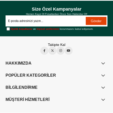
Size Özel Kampanyalar
Hemen Kayıt Ol Fırsatlardan Önce Sen Haberdar Ol!
Gönder
Üyelik koşullarını
ve
kişisel verilerimin
korunmasını kabul ediyorum.
Takipte Kal
HAKKIMIZDA
POPÜLER KATEGORİLER
BİLGİLENDİRME
MÜŞTERİ HİZMETLERİ