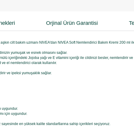
ekleri
Orjinal Ürün Garantisi
Te
 aşkın cilt bakım uzmanı NIVEA'dan NIVEA Soft Nemlendirici Bakım Kremi 200 ml ile c
ildinizin yumuşak ve esnek olmasını sağlar.
mülü içeriğindeki Jojoba yağı ve E vitamini içeriği ile cildinizi besler, nemlendirir v
ve el nemlendirici olarak kullanılır.
ndirir ve ipeksi yumuşaklık sağlar.
in uygundur.
ımı için uygundur.
sayesinde en yüksek kalite standartlarına sahip içerikleri seçiyoruz.