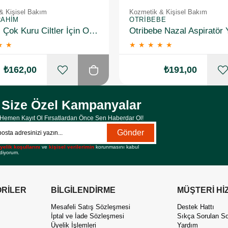
& Kişisel Bakım
Kozmetik & Kişisel Bakım
RAHIM
OTRIBEBE
Hametol Çok Kuru Ciltler İçin Onarıcı Bakım Kremi 30 g
★
★
★
★
★
★
★
₺162,00
₺191,00
Size Özel Kampanyalar
Hemen Kayıt Ol Fırsatlardan Önce Sen Haberdar Ol!
Gönder
yelik koşullarını
ve
kişisel verilerimin
korunmasını kabul
diyorum.
RİLER
BİLGİLENDİRME
MÜŞTERİ Hİ
Mesafeli Satış Sözleşmesi
Destek Hattı
İptal ve İade Sözleşmesi
Sıkça Sorulan So
Üyelik İşlemleri
Yardım