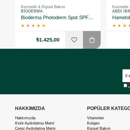
Kozmetik & Kişisel Bakım
Kozmetik 
BIODERMA
ABDI İB
Bioderma Photoderm Spot SPF50+ 150 ml
★
★
★
★
★
★
★
★
₺1.425,00
Ü
e
HAKKIMIZDA
POPÜLER KATEGO
Hakkımızda
Vitaminler
Kvkk Aydınlatma Metni
Kolajen
Çerez Aydınlatma Metni
Kişisel Bakım