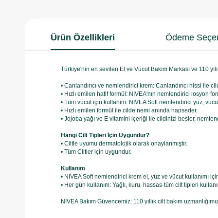
Ürün Özellikleri
Ödeme Seçen
Türkiye'nin en sevilen El ve Vücut Bakım Markası ve 110 yılı
• Canlandırıcı ve nemlendirici krem: Canlandırıcı hissi ile c
• Hızlı emilen hafif formül: NIVEA'nın nemlendirici losyon for
• Tüm vücut için kullanım: NIVEA Soft nemlendirici yüz, vücut 
• Hızlı emilen formül ile cilde nemi anında hapseder.
• Jojoba yağı ve E vitamini içeriği ile cildinizi besler, nemle
Hangi Cilt Tipleri İçin Uygundur?
• Ciltle uyumu dermatolojik olarak onaylanmıştır.
• Tüm Ciltler için uygundur.
Kullanım
• NIVEA Soft nemlendirici krem el, yüz ve vücut kullanımı iç
• Her gün kullanım: Yağlı, kuru, hassas-tüm cilt tipleri kullan
NIVEA Bakım Güvencemiz: 110 yıllık cilt bakım uzmanlığımız 