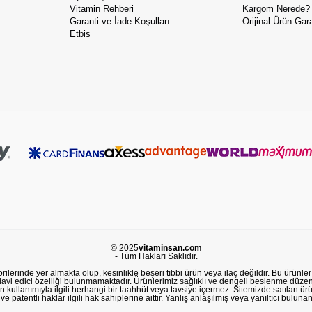
Vitamin Rehberi
Kargom Nerede?
Garanti ve İade Koşulları
Orijinal Ürün Gara
Etbis
© 2025
vitaminsan.com
- Tüm Hakları Saklıdır.
lerinde yer almakta olup, kesinlikle beşeri tıbbi ürün veya ilaç değildir. Bu ürünler 
avi edici özelliği bulunmamaktadır. Ürünlerimiz sağlıklı ve dengeli beslenme düzeni
in kullanımıyla ilgili herhangi bir taahhüt veya tavsiye içermez. Sitemizde satılan ü
 patentli haklar ilgili hak sahiplerine aittir. Yanlış anlaşılmış veya yanıltıcı buluna