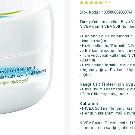
5.0
Stok Kodu
4005808890507-4
Türkiye'nin en sevilen El ve V
NIVEA'dan NIVEA Soft Nemlendir
• Canlandırıcı ve nemlendirici
olmasını sağlar.
• Hızlı emilen hafif formül: N
ve E vitamini içeriği ile cildin
• Tüm vücut için kullanım: NIV
kullanılır.
• Hızlı emilen formül ile cild
• Jojoba yağı ve E vitamini içe
sağlar.
Hangi Cilt Tipleri İçin Uy
• Ciltle uyumu dermatolojik ol
• Tüm Ciltler için uygundur.
Kullanım
• NIVEA Soft nemlendirici krem
• Her gün kullanım: Yağlı, kuru
NIVEA Bakım Güvencemiz: 110 y
standartlarına sahip içerikleri