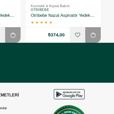
Kozmetik & Kişisel Bakım
K
OTRIBEBE
O
Otribebe Nazal Aspiratör Yedek Uç 10 Adet
Otribebe Nazal Aspiratör Yedek Uç 10 Adet 2 Adet
★
★
★
★
★
₺374,00
ZMETLERİ
rular