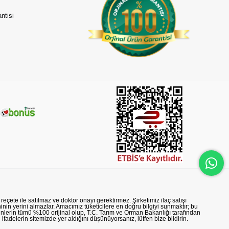
ntisi
reçete ile satılmaz ve doktor onayı gerektirmez. Şirketimiz ilaç satışı
nin yerini almazlar. Amacımız tüketicilere en doğru bilgiyi sunmaktır; bu
rünlerin tümü %100 orijinal olup, T.C. Tarım ve Orman Bakanlığı tarafından
n ifadelerin sitemizde yer aldığını düşünüyorsanız, lütfen bize bildirin.