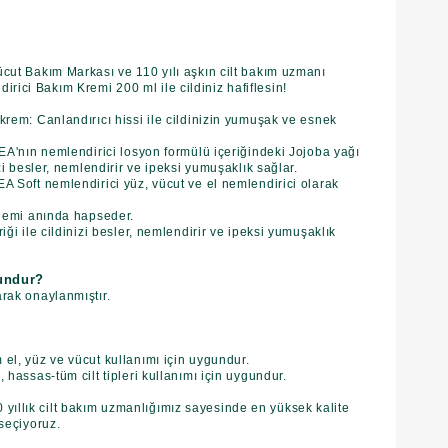
ücut Bakım Markası ve 110 yılı aşkın cilt bakım uzmanı
ici Bakım Kremi 200 ml ile cildiniz hafiflesin!
 krem: Canlandırıcı hissi ile cildinizin yumuşak ve esnek
IVEA'nın nemlendirici losyon formülü içeriğindeki Jojoba yağı
izi besler, nemlendirir ve ipeksi yumuşaklık sağlar.
EA Soft nemlendirici yüz, vücut ve el nemlendirici olarak
e nemi anında hapseder.
riği ile cildinizi besler, nemlendirir ve ipeksi yumuşaklık
gundur?
arak onaylanmıştır.
 el, yüz ve vücut kullanımı için uygundur.
, hassas-tüm cilt tipleri kullanımı için uygundur.
ıllık cilt bakım uzmanlığımız sayesinde en yüksek kalite
 seçiyoruz.