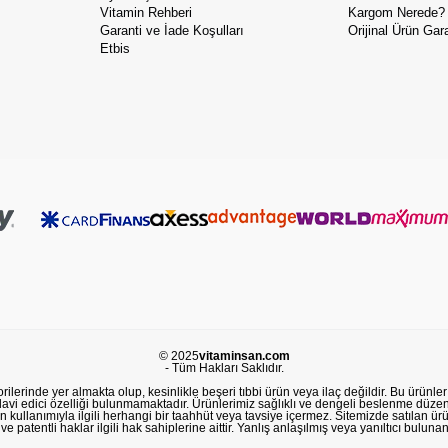
Vitamin Rehberi
Kargom Nerede?
Garanti ve İade Koşulları
Orijinal Ürün Gara
Etbis
© 2025
vitaminsan.com
- Tüm Hakları Saklıdır.
lerinde yer almakta olup, kesinlikle beşeri tıbbi ürün veya ilaç değildir. Bu ürünler 
avi edici özelliği bulunmamaktadır. Ürünlerimiz sağlıklı ve dengeli beslenme düzeni
in kullanımıyla ilgili herhangi bir taahhüt veya tavsiye içermez. Sitemizde satılan ü
 patentli haklar ilgili hak sahiplerine aittir. Yanlış anlaşılmış veya yanıltıcı buluna