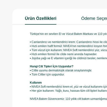
Ürün Özellikleri
Ödeme Seçen
Türkiye'nin en sevilen El ve Vücut Bakım Markası ve 110 yılı
• Canlandırıcı ve nemlendirici krem: Canlandırıcı hissi ile c
• Hızlı emilen hafif formül: NIVEA'nın nemlendirici losyon for
• Tüm vücut için kullanım: NIVEA Soft nemlendirici yüz, vücut 
• Hızlı emilen formül ile cilde nemi anında hapseder.
• Jojoba yağı ve E vitamini içeriği ile cildinizi besler, nemle
Hangi Cilt Tipleri İçin Uygundur?
• Ciltle uyumu dermatolojik olarak onaylanmıştır.
• Tüm Ciltler için uygundur.
Kullanım
• NIVEA Soft nemlendirici krem el, yüz ve vücut kullanımı iç
• Her gün kullanım: Yağlı, kuru, hassas-tüm cilt tipleri kullan
NIVEA Bakım Güvencemiz: 110 yıllık cilt bakım uzmanlığımız 