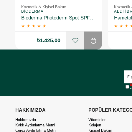
Kozmetik & Kişisel Bakım
Kozmetik 
BIODERMA
ABDI İB
Bioderma Photoderm Spot SPF50+ 150 ml
★
★
★
★
★
★
★
★
₺1.425,00
Ü
e
HAKKIMIZDA
POPÜLER KATEGO
Hakkımızda
Vitaminler
Kvkk Aydınlatma Metni
Kolajen
Çerez Aydınlatma Metni
Kişisel Bakım