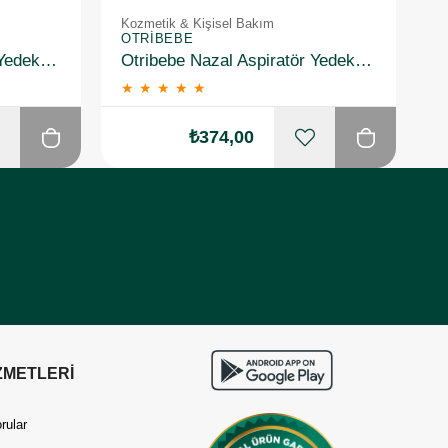
Kozmetik & Kişisel Bakım
K
OTRIBEBE
O
Otribebe Nazal Aspiratör Yedek Uç 10 Adet
Otribebe Nazal Aspiratör Yedek Uç 10 Adet 2 Adet
★
★
★
★
★
₺374,00
ZMETLERİ
rular