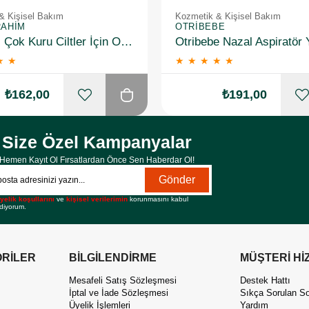
& Kişisel Bakım
Kozmetik & Kişisel Bakım
RAHIM
OTRIBEBE
Hametol Çok Kuru Ciltler İçin Onarıcı Bakım Kremi 30 g
★
★
★
★
★
★
★
₺162,00
₺191,00
Size Özel Kampanyalar
Hemen Kayıt Ol Fırsatlardan Önce Sen Haberdar Ol!
Gönder
yelik koşullarını
ve
kişisel verilerimin
korunmasını kabul
diyorum.
RİLER
BİLGİLENDİRME
MÜŞTERİ Hİ
Mesafeli Satış Sözleşmesi
Destek Hattı
İptal ve İade Sözleşmesi
Sıkça Sorulan So
Üyelik İşlemleri
Yardım