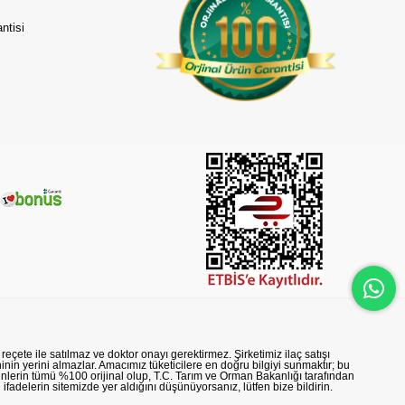
ntisi
reçete ile satılmaz ve doktor onayı gerektirmez. Şirketimiz ilaç satışı
nin yerini almazlar. Amacımız tüketicilere en doğru bilgiyi sunmaktır; bu
rünlerin tümü %100 orijinal olup, T.C. Tarım ve Orman Bakanlığı tarafından
n ifadelerin sitemizde yer aldığını düşünüyorsanız, lütfen bize bildirin.