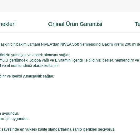
ekleri
Orjinal Ürün Garantisi
Te
 aşkın cilt bakım uzmanı NIVEA'dan NIVEA Soft Nemlendirici Bakım Kremi 200 ml ile c
ildinizin yumuşak ve esnek olmasını sağlar.
mülü içeriğindeki Jojoba yağı ve E vitamini içeriği ile cildinizi besler, nemlendirir v
ve el nemlendirici olarak kullanılır.
ndirir ve ipeksi yumuşaklık sağlar.
in uygundur.
ımı için uygundur.
sayesinde en yüksek kalite standartlarına sahip içerikleri seçiyoruz.