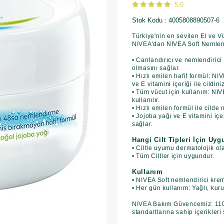
5.0
Stok Kodu
4005808890507-6
Türkiye'nin en sevilen El ve V
NIVEA'dan NIVEA Soft Nemlendir
• Canlandırıcı ve nemlendirici
olmasını sağlar.
• Hızlı emilen hafif formül: N
ve E vitamini içeriği ile cildin
• Tüm vücut için kullanım: NIV
kullanılır.
• Hızlı emilen formül ile cild
• Jojoba yağı ve E vitamini içe
sağlar.
Hangi Cilt Tipleri İçin Uy
• Ciltle uyumu dermatolojik ol
• Tüm Ciltler için uygundur.
Kullanım
• NIVEA Soft nemlendirici krem
• Her gün kullanım: Yağlı, kuru
NIVEA Bakım Güvencemiz: 110 y
standartlarına sahip içerikleri