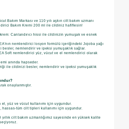
ücut Bakım Markası ve 110 yılı aşkın cilt bakım uzmanı
ici Bakım Kremi 200 ml ile cildiniz hafiflesin!
 krem: Canlandırıcı hissi ile cildinizin yumuşak ve esnek
IVEA'nın nemlendirici losyon formülü içeriğindeki Jojoba yağı
izi besler, nemlendirir ve ipeksi yumuşaklık sağlar.
EA Soft nemlendirici yüz, vücut ve el nemlendirici olarak
e nemi anında hapseder.
riği ile cildinizi besler, nemlendirir ve ipeksi yumuşaklık
gundur?
arak onaylanmıştır.
 el, yüz ve vücut kullanımı için uygundur.
, hassas-tüm cilt tipleri kullanımı için uygundur.
ıllık cilt bakım uzmanlığımız sayesinde en yüksek kalite
 seçiyoruz.