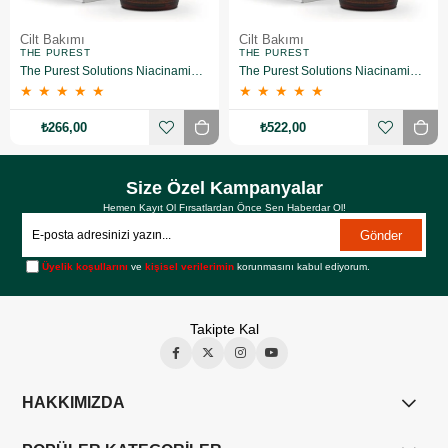
Cilt Bakımı
Cilt Bakımı
THE PUREST
THE PUREST
The Purest Solutions Niacinamide 5% + Zinc Pca 1% Gözenek Sıkılaştırıcı Yüz Serumu 30 ml
The Purest Solutions Niacinamide 5% + Zinc Pca 1% Gözenek Sıkılaştırıcı Yüz Serumu 30 ml 2 Adet
★
★
★
★
★
★
★
★
★
★
₺266,00
₺522,00
Size Özel Kampanyalar
Hemen Kayıt Ol Fırsatlardan Önce Sen Haberdar Ol!
Gönder
Üyelik koşullarını
ve
kişisel verilerimin
korunmasını kabul ediyorum.
Takipte Kal
HAKKIMIZDA