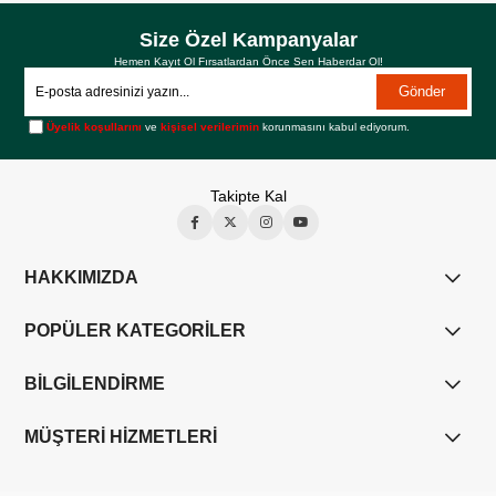
Size Özel Kampanyalar
Hemen Kayıt Ol Fırsatlardan Önce Sen Haberdar Ol!
Gönder
Üyelik koşullarını
ve
kişisel verilerimin
korunmasını kabul ediyorum.
Takipte Kal
HAKKIMIZDA
POPÜLER KATEGORİLER
BİLGİLENDİRME
MÜŞTERİ HİZMETLERİ