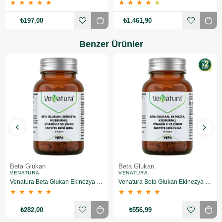
★
★
★
★
★
★
★
★
★
★
₺197,00
₺1.461,90
Benzer Ürünler
Beta Glukan
Beta Glukan
VENATURA
VENATURA
Venatura Beta Glukan Ekinezya Kuşburnu Vitamin C ve Çinko 30 Kapsül
Venatura Beta Glukan Ekinezya Kuşburnu Vitamin C ve Çinko 30 Kapsül 2 Adet
★
★
★
★
★
★
★
★
★
★
₺282,00
₺556,99