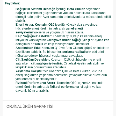
Faydaları:
Bağışıklık Sistemi Desteği:
İçerdiği
Beta Glukan
sayesinde
bağışıklık sistemini güçlendirir ve vücudu hastalıklara karşı daha
dirençli hale getirir. Aynı zamanda enfeksiyonlarla mücadelede etkili
olabilir.
Enerji Artışı:
Koenzim Q10
içerdiği yüksek doz sayesinde,
hücrelerde enerji üretimini artırarak
genel enerji
seviyelerini
yükseltir ve yorgunluk hissini azaltır.
Kalp Sağlığını Destekler:
Koenzim Q10, kalp kaslarının enerji
ihtiyacını karşılayarak
kardiyovasküler sağlığı
iyileştirir. Ayrıca kan
dolaşımını artırabilir ve kalp fonksiyonlarını destekler.
Antioksidan Etki:
Koenzim Q10 ve Beta Glukan, güçlü antioksidan
özelliklere sahiptir. Bu bileşenler,
serbest radikallerin
etkilerini
nötralize ederek hücresel yaşlanmayı yavaşlatır.
Cilt Sağlığını Destekler:
Koenzim Q10, cilt hücrelerine enerji
sağlarken,
cilt sağlığını iyileştirir
. Cilt elastikiyetini artırabilir ve
kırışıklıkların görünümünü azaltabilir.
Yaşlanma Karşıtı Etki:
Koenzim Q10 ve Beta Glukan, vücuda
enerji sağlarken yaşlanma belirtilerini yavaşlatabilir ve hücrelerin
yenilenmesini destekleyebilir.
Fiziksel Performansı Artırır:
Koenzim Q10, egzersiz sırasında
enerji üretimini artırarak
fiziksel performansı
iyileştirir ve kas
dayanıklılığını artırabilir.
ORJINAL ÜRÜN GARANTISI