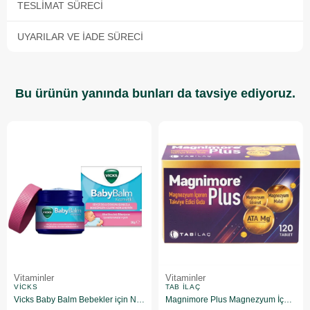
TESLIMAT SÜRECI
UYARILAR VE İADE SÜRECI
Bu ürünün yanında bunları da tavsiye ediyoruz.
Vitaminler
Vitaminler
VICKS
TAB İLAÇ
Vicks Baby Balm Bebekler için Nemlendirici 50 gr
Magnimore Plus Magnezyum İçeren Takviye Edici Gıda 120 Tablet