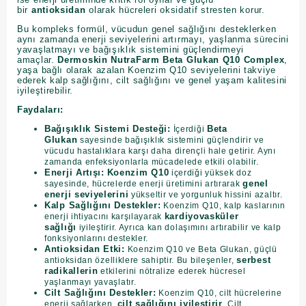
bir
antioksidan
olarak hücreleri oksidatif stresten korur.
Bu kompleks formül, vücudun genel sağlığını desteklerken
aynı zamanda enerji seviyelerini artırmayı, yaşlanma sürecini
yavaşlatmayı ve bağışıklık sistemini güçlendirmeyi
amaçlar.
Dermoskin NutraFarm Beta Glukan Q10 Complex
,
yaşa bağlı olarak azalan Koenzim Q10 seviyelerini takviye
ederek kalp sağlığını, cilt sağlığını ve genel yaşam kalitesini
iyileştirebilir.
Faydaları:
Bağışıklık Sistemi Desteği:
Beta
İçerdiği
Glukan
sayesinde bağışıklık sistemini güçlendirir ve
vücudu hastalıklara karşı daha dirençli hale getirir. Aynı
zamanda enfeksiyonlarla mücadelede etkili olabilir.
Enerji Artışı:
Koenzim Q10
içerdiği yüksek doz
genel
sayesinde, hücrelerde enerji üretimini artırarak
enerji seviyelerini
yükseltir ve yorgunluk hissini azaltır.
Kalp Sağlığını Destekler:
Koenzim Q10, kalp kaslarının
kardiyovasküler
enerji ihtiyacını karşılayarak
sağlığı
iyileştirir. Ayrıca kan dolaşımını artırabilir ve kalp
fonksiyonlarını destekler.
Antioksidan Etki:
Koenzim Q10 ve Beta Glukan, güçlü
serbest
antioksidan özelliklere sahiptir. Bu bileşenler,
radikallerin
etkilerini nötralize ederek hücresel
yaşlanmayı yavaşlatır.
Cilt Sağlığını Destekler:
Koenzim Q10, cilt hücrelerine
cilt sağlığını iyileştirir
enerji sağlarken,
. Cilt