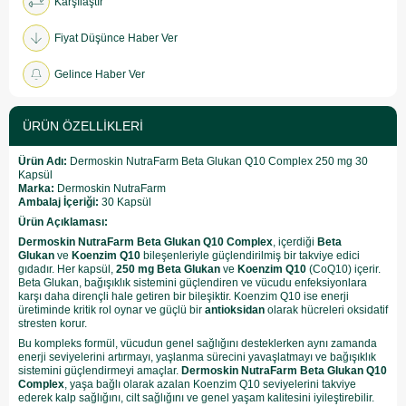
Karşılaştır
Fiyat Düşünce Haber Ver
Gelince Haber Ver
ÜRÜN ÖZELLIKLERI
Ürün Adı:
Dermoskin NutraFarm Beta Glukan Q10 Complex 250 mg 30
Kapsül
Marka:
Dermoskin NutraFarm
Ambalaj İçeriği:
30 Kapsül
Ürün Açıklaması:
Dermoskin NutraFarm Beta Glukan Q10 Complex
, içerdiği
Beta
Glukan
ve
Koenzim Q10
bileşenleriyle güçlendirilmiş bir takviye edici
gıdadır. Her kapsül,
250 mg Beta Glukan
ve
Koenzim Q10
(CoQ10) içerir.
Beta Glukan, bağışıklık sistemini güçlendiren ve vücudu enfeksiyonlara
karşı daha dirençli hale getiren bir bileşiktir. Koenzim Q10 ise enerji
üretiminde kritik rol oynar ve güçlü bir
antioksidan
olarak hücreleri oksidatif
stresten korur.
Bu kompleks formül, vücudun genel sağlığını desteklerken aynı zamanda
enerji seviyelerini artırmayı, yaşlanma sürecini yavaşlatmayı ve bağışıklık
sistemini güçlendirmeyi amaçlar.
Dermoskin NutraFarm Beta Glukan Q10
Complex
, yaşa bağlı olarak azalan Koenzim Q10 seviyelerini takviye
ederek kalp sağlığını, cilt sağlığını ve genel yaşam kalitesini iyileştirebilir.