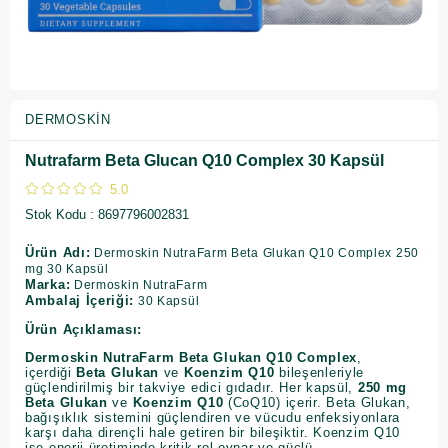
DERMOSKIN
Nutrafarm Beta Glucan Q10 Complex 30 Kapsül
5.0
Stok Kodu
8697796002831
Ürün Adı:
Dermoskin NutraFarm Beta Glukan Q10 Complex 250
mg 30 Kapsül
Marka:
Dermoskin NutraFarm
Ambalaj İçeriği:
30 Kapsül
Ürün Açıklaması:
Dermoskin NutraFarm Beta Glukan Q10 Complex
,
içerdiği
Beta Glukan
ve
Koenzim Q10
bileşenleriyle
güçlendirilmiş bir takviye edici gıdadır. Her kapsül,
250 mg
Beta Glukan
ve
Koenzim Q10
(CoQ10) içerir. Beta Glukan,
bağışıklık sistemini güçlendiren ve vücudu enfeksiyonlara
karşı daha dirençli hale getiren bir bileşiktir. Koenzim Q10
ise enerji üretiminde kritik rol oynar ve güçlü