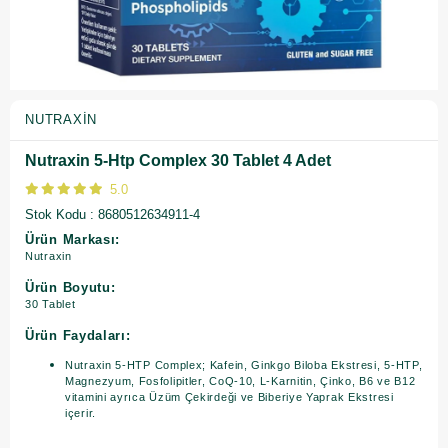
NUTRAXIN
Nutraxin 5-Htp Complex 30 Tablet 4 Adet
5.0
Stok Kodu
8680512634911-4
Ürün Markası:
Nutraxin
Ürün Boyutu:
30 Tablet
Ürün Faydaları:
Nutraxin 5-HTP Complex; Kafein, Ginkgo Biloba Ekstresi, 5-HTP,
Magnezyum, Fosfolipitler, CoQ-10, L-Karnitin, Çinko, B6 ve B12
vitamini ayrıca Üzüm Çekirdeği ve Biberiye Yaprak Ekstresi
içerir.