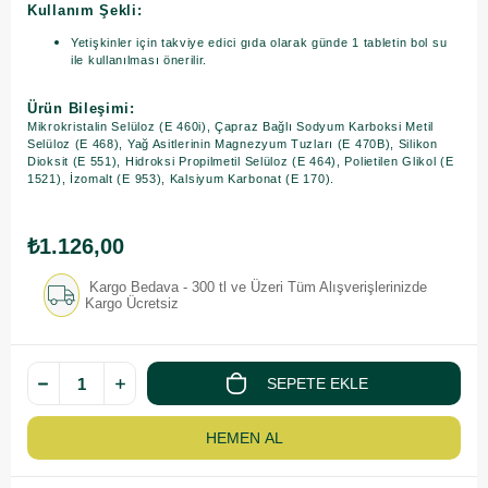
Kullanım Şekli:
Yetişkinler için takviye edici gıda olarak günde 1 tabletin bol su
ile kullanılması önerilir.
Ürün Bileşimi:
Mikrokristalin Selüloz (E 460i), Çapraz Bağlı Sodyum Karboksi Metil
Selüloz (E 468), Yağ Asitlerinin Magnezyum Tuzları (E 470B), Silikon
Dioksit (E 551), Hidroksi Propilmetil Selüloz (E 464), Polietilen Glikol (E
1521), İzomalt (E 953), Kalsiyum Karbonat (E 170).
₺1.126,00
Kargo Bedava - 300 tl ve Üzeri Tüm Alışverişlerinizde
Kargo Ücretsiz