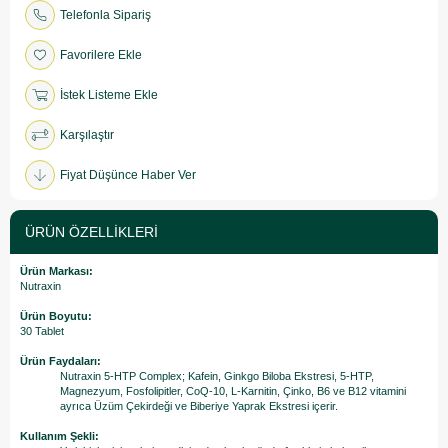
Telefonla Sipariş
Favorilere Ekle
İstek Listeme Ekle
Karşılaştır
Fiyat Düşünce Haber Ver
ÜRÜN ÖZELLIKLERI
Ürün Markası:
Nutraxin
Ürün Boyutu:
30 Tablet
Ürün Faydaları:
Nutraxin 5-HTP Complex; Kafein, Ginkgo Biloba Ekstresi, 5-HTP,
Magnezyum, Fosfolipitler, CoQ-10, L-Karnitin, Çinko, B6 ve B12 vitamini
ayrıca Üzüm Çekirdeği ve Biberiye Yaprak Ekstresi içerir.
Kullanım Şekli: