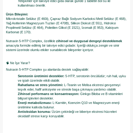
Yetişkinler için takviye edici gıda olarak günde 1 tabletin bol su ile
kullanılması önerilir.
Ürün Bileşimi:
Mikrokristalin Selüloz (E 460i), Çapraz Bağlı Sodyum Karboksi Metil Selüloz (E 468),
Yağ Asitlerinin Magnezyum Tuzları (E 470B), Silikon Dioksit (E 551), Hidroksi
Propilmetil Selüloz (E 464), Polietilen Glikol (E 1521), İzomalt (E 953), Kalsiyum
Karbonat (E 170).
Nutraxin 5-HTP Complex, özellikle
zihinsel ve duygusal dengeyi desteklemek
amacıyla formüle edilmiş bir takviye edici gıdadır. İçeriği oldukça zengin ve sinir
sistemi üzerinde olumlu etkiler sunabilecek bileşenler içeriyor.
🧠 Ne İşe Yarar?
Nutraxin 5-HTP Complex şu alanlarda destek sağlayabilir:
Serotonin üretimini destekler:
5-HTP, serotonin öncülüdür; ruh hali, uyku
ve iştah üzerinde etkili olabilir.
Rahatlama ve stres yönetimi:
L-Teanin ve Melisa ekstresi gevşemeyi
teşvik eder, hafif anksiyete ve stresle başa çıkmaya yardımcı olabilir.
Zihinsel performans ve konsantrasyon:
Ginkgo Biloba ve B vitaminleri
bilişsel işlevleri destekler.
Enerji metabolizması:
L-Karnitin, Koenzim Q10 ve Magnezyum enerji
üretimine katkıda bulunur.
Antioksidan koruma:
Üzüm çekirdeği ve biberiye ekstresi hücreleri
oksidatif strese karşı koruyabilir.