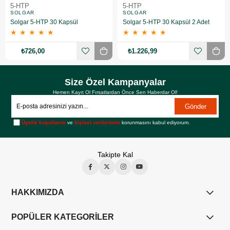
5-HTP
5-HTP
SOLGAR
SOLGAR
Solgar 5-HTP 30 Kapsül
Solgar 5-HTP 30 Kapsül 2 Adet
★
★
★
★
★
★
★
★
★
★
₺726,00
₺1.226,99
Size Özel Kampanyalar
Hemen Kayıt Ol Fırsatlardan Önce Sen Haberdar Ol!
Gönder
Üyelik koşullarını
ve
kişisel verilerimin
korunmasını kabul ediyorum.
Takipte Kal
HAKKIMIZDA
POPÜLER KATEGORİLER