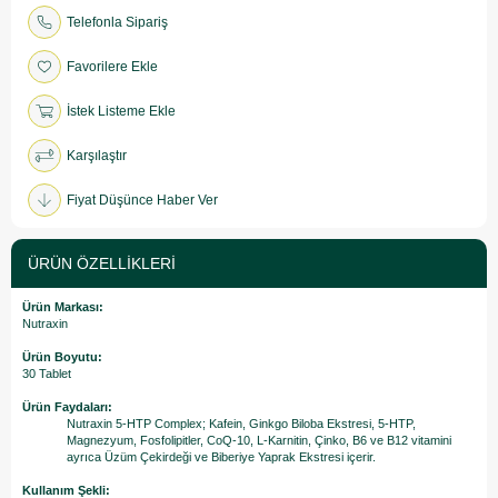
Telefonla Sipariş
Favorilere Ekle
İstek Listeme Ekle
Karşılaştır
Fiyat Düşünce Haber Ver
ÜRÜN ÖZELLIKLERI
Ürün Markası:
Nutraxin
Ürün Boyutu:
30 Tablet
Ürün Faydaları:
Nutraxin 5-HTP Complex; Kafein, Ginkgo Biloba Ekstresi, 5-HTP,
Magnezyum, Fosfolipitler, CoQ-10, L-Karnitin, Çinko, B6 ve B12 vitamini
ayrıca Üzüm Çekirdeği ve Biberiye Yaprak Ekstresi içerir.
Kullanım Şekli: