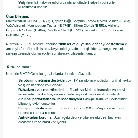
Yetişkinler için takviye edici gıda olarak günde 1 tabletin bol su ile
kullanılması önerilir.
Ürün Bileşimi:
Mikrokristalin Selüloz (E 460i), Çapraz Bağlı Sodyum Karboksi Metil Selüloz (E 468),
Yağ Asitlerinin Magnezyum Tuzları (E 470B), Silikon Dioksit (E 551), Hidroksi
Propilmetil Selüloz (E 464), Polietilen Glikol (E 1521), İzomalt (E 953), Kalsiyum
Karbonat (E 170).
Nutraxin 5-HTP Complex, özellikle
zihinsel ve duygusal dengeyi desteklemek
amacıyla formüle edilmiş bir takviye edici gıdadır. İçeriği oldukça zengin ve sinir
sistemi üzerinde olumlu etkiler sunabilecek bileşenler içeriyor.
🧠 Ne İşe Yarar?
Nutraxin 5-HTP Complex şu alanlarda destek sağlayabilir:
Serotonin üretimini destekler:
5-HTP, serotonin öncülüdür; ruh hali, uyku
ve iştah üzerinde etkili olabilir.
Rahatlama ve stres yönetimi:
L-Teanin ve Melisa ekstresi gevşemeyi
teşvik eder, hafif anksiyete ve stresle başa çıkmaya yardımcı olabilir.
Zihinsel performans ve konsantrasyon:
Ginkgo Biloba ve B vitaminleri
bilişsel işlevleri destekler.
Enerji metabolizması:
L-Karnitin, Koenzim Q10 ve Magnezyum enerji
üretimine katkıda bulunur.
Antioksidan koruma:
Üzüm çekirdeği ve biberiye ekstresi hücreleri
oksidatif strese karşı koruyabilir.