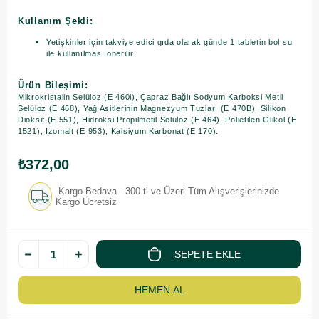
Kullanım Şekli:
Yetişkinler için takviye edici gıda olarak günde 1 tabletin bol su
ile kullanılması önerilir.
Ürün Bileşimi:
Mikrokristalin Selüloz (E 460i), Çapraz Bağlı Sodyum Karboksi Metil
Selüloz (E 468), Yağ Asitlerinin Magnezyum Tuzları (E 470B), Silikon
Dioksit (E 551), Hidroksi Propilmetil Selüloz (E 464), Polietilen Glikol (E
1521), İzomalt (E 953), Kalsiyum Karbonat (E 170).
₺372,00
Kargo Bedava - 300 tl ve Üzeri Tüm Alışverişlerinizde
Kargo Ücretsiz