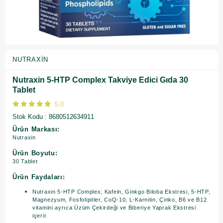
NUTRAXIN
Nutraxin 5-HTP Complex Takviye Edici Gıda 30
Tablet
5.0
Stok Kodu
8680512634911
Ürün Markası:
Nutraxin
Ürün Boyutu:
30 Tablet
Ürün Faydaları:
Nutraxin 5-HTP Complex; Kafein, Ginkgo Biloba Ekstresi, 5-HTP,
Magnezyum, Fosfolipitler, CoQ-10, L-Karnitin, Çinko, B6 ve B12
vitamini ayrıca Üzüm Çekirdeği ve Biberiye Yaprak Ekstresi
içerir.