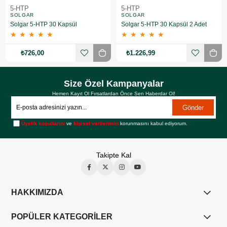
5-HTP
5-HTP
SOLGAR
SOLGAR
Solgar 5-HTP 30 Kapsül
Solgar 5-HTP 30 Kapsül 2 Adet
★
★
★
★
★
★
★
★
★
★
₺726,00
₺1.226,99
Size Özel Kampanyalar
Hemen Kayıt Ol Fırsatlardan Önce Sen Haberdar Ol!
Gönder
Üyelik koşullarını
ve
kişisel verilerimin
korunmasını kabul ediyorum.
Takipte Kal
HAKKIMIZDA
POPÜLER KATEGORİLER