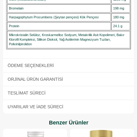
Bromelain
198 mg
Harpagophytum Procumbens (Şeytan pençesi) Kök Pençesi
180 mg
Protein
24.1 g
Mikrokristalin Selüloz, Kroskarmelloz Sodyum, Metakrilik Asit Kopolimeri, Bakır
Klorofil Kompleksi, Silikon Dioksit, Yağ Asitlerinin Magnezyum Tuzları,
Polivinilpirolidon
ÖDEME SEÇENEKLERI
ORJINAL ÜRÜN GARANTISI
TESLIMAT SÜRECI
UYARILAR VE İADE SÜRECI
Benzer Ürünler