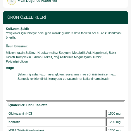
Fiyat Düşünce Haber Ver
ÜRÜN ÖZELLIKLERI
Kullanım Şekli:
Yetişkinler için takviye edici gıda olarak günde 3 defa tabletin bol su ile kullanılması
önerilir.
Ürün Bileşimi:
Mikrokristalin Selüloz, Kroskarmelloz Sodyum, Metakrilik Asit Kopolimeri, Bakır
Klorofil Kompleksi, Silikon Dioksit, Yağ Asitlerinin Magnezyum Tuzları,
Polivinilpirolidon
Bilgi:
Şeker, nişasta, tuz, maya, gluten, soya, mısır ve süt ürünleri içermez.
Sentetik renklendirici, koruyucu ve tatlandırıcı kullanılmamaktadır.
İçindekiler: Her 3 Tablette;
Glukozamin HCI
1500 mg
Konrotin
1200 mg
MSM (Metilsülfonilmetan)
1200 mg