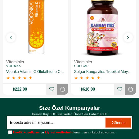
Vitaminler
Vitaminler
VOONKA
SOLGAR
Voonka Vitamin C Glutathione Complex Efervesan 15 Tablet
Solgar Kangavites Tropikal Meyve Aromalı 60 Tablet
★
★
★
★
★
★
★
★
★
★
₺222,00
₺618,00
Size Özel Kampanyalar
Hemen Kayıt Ol Fırsatlardan Önce Sen Haberdar Ol!
Gönder
Üyelik koşullarını
ve
kişisel verilerimin
korunmasını kabul ediyorum.