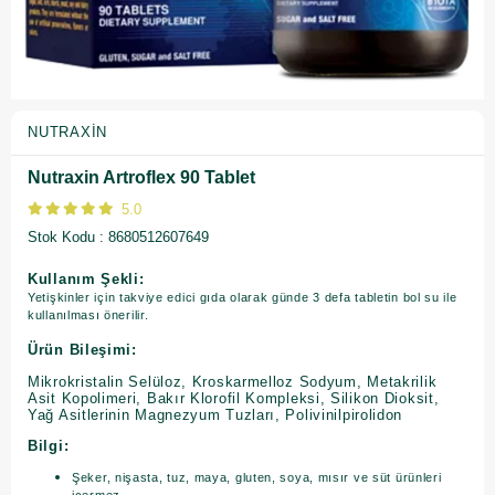
NUTRAXIN
Nutraxin Artroflex 90 Tablet
5.0
Stok Kodu
8680512607649
Kullanım Şekli:
Yetişkinler için takviye edici gıda olarak günde 3 defa tabletin bol su ile
kullanılması önerilir.
Ürün Bileşimi:
Mikrokristalin Selüloz, Kroskarmelloz Sodyum, Metakrilik
Asit Kopolimeri, Bakır Klorofil Kompleksi, Silikon Dioksit,
Yağ Asitlerinin Magnezyum Tuzları, Polivinilpirolidon
Bilgi:
Şeker, nişasta, tuz, maya, gluten, soya, mısır ve süt ürünleri