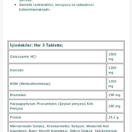
içermez.
Sentetik renklendirici, koruyucu ve tatlandırıcı
kullanılmamaktadır.
İçindekiler: Her 3 Tablette;
1500
Glukozamin HCI
mg
1200
Konrotin
mg
1200
MSM (Metilsülfonilmetan)
mg
Bromelain
198 mg
Harpagophytum Procumbens (Şeytan pençesi) Kök
180 mg
Pençesi
Protein
24.1 g
Mikrokristalin Selüloz, Kroskarmelloz Sodyum, Metakrilik Asit
Kopolimeri, Bakır Klorofil Kompleksi, Silikon Dioksit, Yağ Asitlerinin