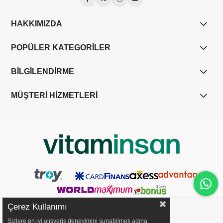
HAKKIMIZDA
POPÜLER KATEGORİLER
BİLGİLENDİRME
MÜŞTERİ HİZMETLERİ
Çerez Kullanımı
YASAL UYARI
Sizlere en iyi alışveriş deneyimini sunabilmek adına