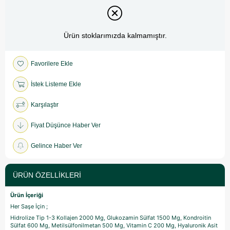
Ürün stoklarımızda kalmamıştır.
Favorilere Ekle
İstek Listeme Ekle
Karşılaştır
Fiyat Düşünce Haber Ver
Gelince Haber Ver
ÜRÜN ÖZELLIKLERI
Ürün İçeriği
Her Saşe İçin ;
Hidrolize Tip 1-3 Kollajen 2000 Mg,
Glukozamin Sülfat 1500 Mg,
Kondroitin
Sülfat 600 Mg,
Metilsülfonilmetan 500 Mg,
Vitamin C 200 Mg,
Hyaluronik Asit