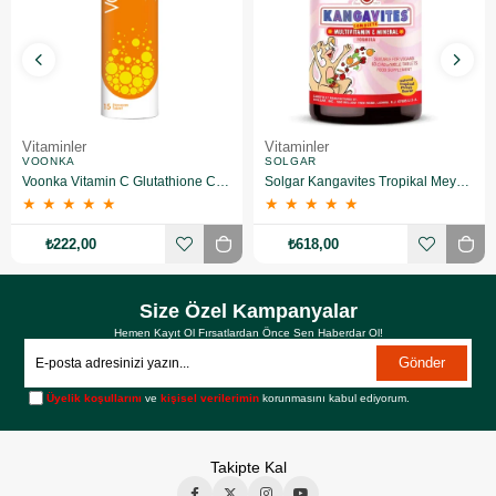
Vitaminler
Vitaminler
VOONKA
SOLGAR
Voonka Vitamin C Glutathione Complex Efervesan 15 Tablet
Solgar Kangavites Tropikal Meyve Aromalı 60 Tablet
★
★
★
★
★
★
★
★
★
★
₺222,00
₺618,00
Size Özel Kampanyalar
Hemen Kayıt Ol Fırsatlardan Önce Sen Haberdar Ol!
Gönder
Üyelik koşullarını
ve
kişisel verilerimin
korunmasını kabul ediyorum.
Takipte Kal