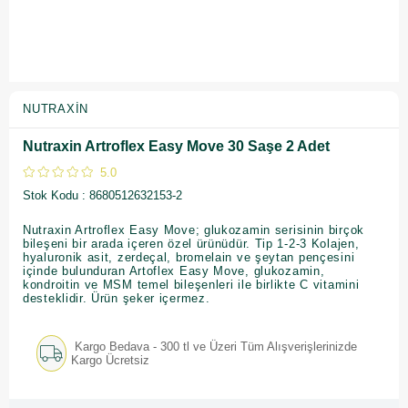
NUTRAXIN
Nutraxin Artroflex Easy Move 30 Saşe 2 Adet
5.0
Stok Kodu
8680512632153-2
Nutraxin Artroflex Easy Move; glukozamin serisinin birçok
bileşeni bir arada içeren özel ürünüdür. Tip 1-2-3 Kolajen,
hyaluronik asit, zerdeçal, bromelain ve şeytan pençesini
içinde bulunduran Artoflex Easy Move, glukozamin,
kondroitin ve MSM temel bileşenleri ile birlikte C vitamini
desteklidir. Ürün şeker içermez.
Kargo Bedava - 300 tl ve Üzeri Tüm Alışverişlerinizde
Kargo Ücretsiz