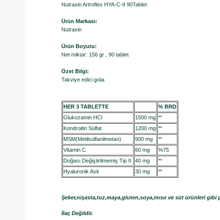
Nutraxin Artroflex HYA-C-II 90Tablet
Ürün Markası:
Nutraxin
Ürün Boyutu:
Net miktar: 156 gr , 90 tablet
Özet Bilgi:
Takviye edici gıda.
HER 3 TABLETTE
% BRD
Glukozamin HCl
1500 mg
**
Kondroitin Sülfat
1200 mg
**
MSM(Metilsülfanilmetan)
900 mg
**
Vitamin C
60 mg
%75
Doğası Değiştirilmemiş Tip II
40 mg
**
Hyaluronik Asit
30 mg
**
Şeker,nişasta,tuz,maya,gluten,soya,mısır ve süt ürünleri gibi p
İlaç Değildir.