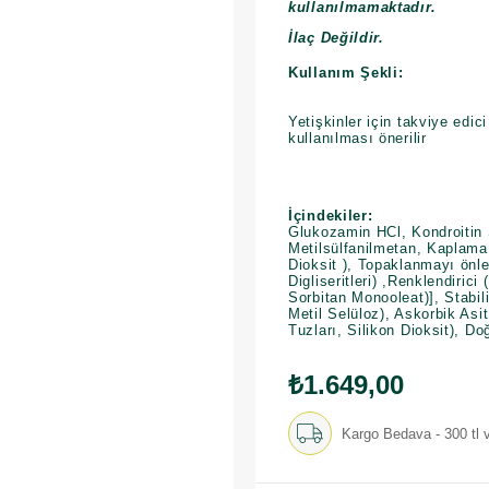
kullanılmamaktadır.
İlaç Değildir.
Kullanım Şekli:
Yetişkinler için takviye edic
kullanılması önerilir
İçindekiler:
Glukozamin HCl, Kondroitin S
Metilsülfanilmetan, Kaplama [
Dioksit ), Topaklanmayı önle
Digliseritleri) ,Renklendiric
Sorbitan Monooleat)], Stabil
Metil Selüloz), Askorbik As
Tuzları, Silikon Dioksit), Do
₺1.649,00
Kargo Bedava - 300 tl v