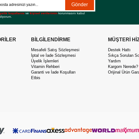
Gönder
yelik koşullarını
ve
kişisel verilerimin
korunmasını kabul
diyorum.
RİLER
BİLGİLENDİRME
MÜŞTERİ Hİ
Mesafeli Satış Sözleşmesi
Destek Hattı
İptal ve İade Sözleşmesi
Sıkça Sorulan So
Üyelik İşlemleri
Yardım
Vitamin Rehberi
Kargom Nerede?
Garanti ve İade Koşulları
Orijinal Ürün Gara
Etbis