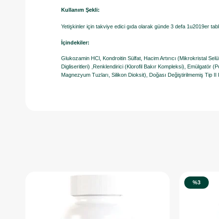
Kullanım Şekli:
Yetişkinler için takviye edici gıda olarak günde 3 defa 1u2019er tablet
İçindekiler:
Glukozamin HCl, Kondroitin Sülfat, Hacim Artırıcı (Mikrokristal Selül
Digliseritleri) ,Renklendirici (Klorofil Bakır Kompleksi), Emülgatör (
Magnezyum Tuzları, Silikon Dioksit), Doğası Değiştirilmemiş Tip II K
%3