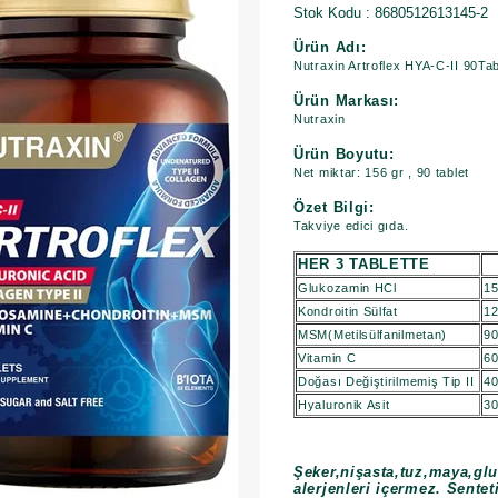
Stok Kodu
8680512613145-2
Ürün Adı:
Nutraxin Artroflex HYA-C-II 90Tab
Ürün Markası:
Nutraxin
Ürün Boyutu:
Net miktar: 156 gr , 90 tablet
Özet Bilgi:
Takviye edici gıda.
HER 3 TABLETTE
Glukozamin HCl
1
Kondroitin Sülfat
1
MSM(Metilsülfanilmetan)
9
Vitamin C
6
Doğası Değiştirilmemiş Tip II
4
Hyaluronik Asit
3
Şeker,nişasta,tuz,maya,glu
alerjenleri içermez. Sentet