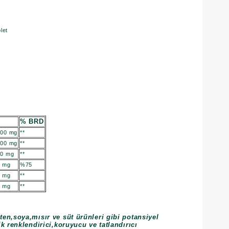
let
% BRD
500 mg
**
200 mg
**
00 mg
**
0 mg
%75
0 mg
**
0 mg
**
ten,soya,mısır ve süt ürünleri gibi potansiyel
ik renklendirici,koruyucu ve tatlandırıcı