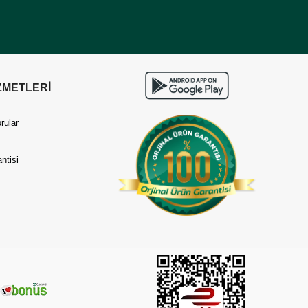
ZMETLERİ
rular
ntisi