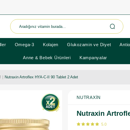
ler
Omega-3
Kolajen
Glukozamin ve Diyet
Anti
Anne & Bebek Ürünleri
Kampanyalar
M
Nutraxin Artroflex HYA-C-II 90 Tablet 2 Adet
NUTRAXIN
Nutraxin Artrofl
5.0