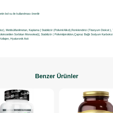
in bol su ile kullanılması önerilir
oz), Metilsülfanilmetan, Kaplama [ Stabilizör (Polivinil Alkol),Renklendirici (Titanyum Dioksit 
Polioksietilen Sorbitan Monooleat)], Stabilizör ( Polivinilpirolidon,Çapraz Bağlı Sodyum Karboksi
ollajen, Hyaluronik Asit
Benzer Ürünler