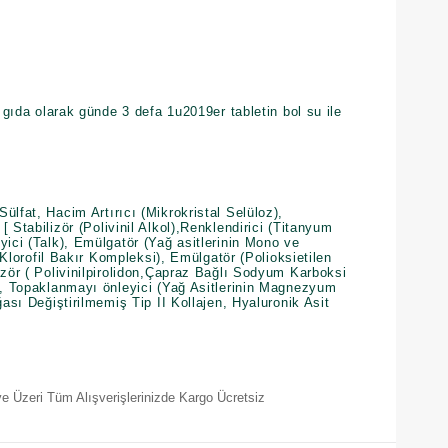
i gıda olarak günde 3 defa 1u2019er tabletin bol su ile
ülfat, Hacim Artırıcı (Mikrokristal Selüloz),
 Stabilizör (Polivinil Alkol),Renklendirici (Titanyum
yici (Talk), Emülgatör (Yağ asitlerinin Mono ve
i (Klorofil Bakır Kompleksi), Emülgatör (Polioksietilen
izör ( Polivinilpirolidon,Çapraz Bağlı Sodyum Karboksi
it, Topaklanmayı önleyici (Yağ Asitlerinin Magnezyum
ğası Değiştirilmemiş Tip II Kollajen, Hyaluronik Asit
e Üzeri Tüm Alışverişlerinizde Kargo Ücretsiz