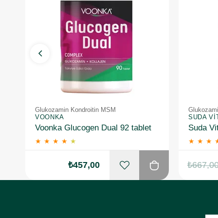
Glukozamin Kondroitin MSM
Glukozami
VOONKA
SUDA VI
Voonka Glucogen Dual 92 tablet
Suda Vi
★
★
★
★
★
★
★
★
₺457,00
₺667,0