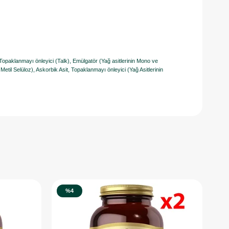
), Topaklanmayı önleyici (Talk), Emülgatör (Yağ asitlerinin Mono ve
 Metil Selüloz), Askorbik Asit, Topaklanmayı önleyici (Yağ Asitlerinin
%4