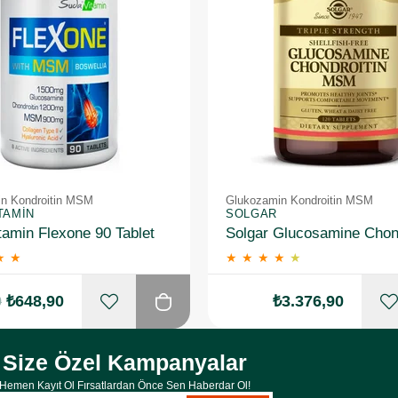
n Kondroitin MSM
Glukozamin Kondroitin MSM
TAMIN
SOLGAR
tamin Flexone 90 Tablet
★
★
★
★
★
★
★
0
₺648,90
₺3.376,90
Size Özel Kampanyalar
Hemen Kayıt Ol Fırsatlardan Önce Sen Haberdar Ol!