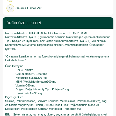
Gelince Haber Ver
ÜRÜN ÖZELLIKLERI
Nutraxin Artroflex HYA-C-II 90 Tablet + Nutraxin Extra Gel 100 Ml
Nutraxin Artroflex Hya C-II; glukozamin serisinin 6 aktif bileşen içeren özel ürünüdür.
Tip 2 Kolajen ve Hyaluronik asiti içinde bulunduran Artoflex Hya C II, Glukozamin,
Kondroitin ve MSM temel bileşenleri ile birlikte C vitamini desteklidir. Ürün şeker
içermez.
“C vitamini kemiklerin normal fonksiyonu için gerekli olan normal kolajen oluşumuna
katkıda bulunur.”
Ürün Detayları
Her 3 Tablette
Glukozamin HCI1500 mg
Kondroitin Sülfat1200 mg
MSM (Metilsülfonilmetan)900 mg
Vitamin C60 mg
Doğası Değiştirilmemiş Tip II Kolajen40 mg
Hyalüronik Asit30 mg
Diğer İçerikler
Selüloz, Polivinilpirolidon, Sodyum Karboksi Metil Selüloz, Polivinil Alkol (Pva), Yağ
Asitlerinin Magnezyum Tuzları, Silikon Dioksit, Talk, Yağ Asitlerinin Mono Ve
Digliseritleri, Polioksietilen Sorbitan Monooleat (Polisorbat 80)
Bilgi:
Şeker, nişasta, tuz, maya, gluten, soya, mısır ve süt ürünleri gibi potansiyel