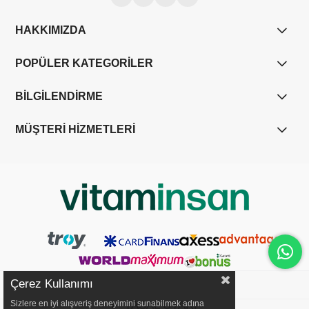
HAKKIMIZDA
POPÜLER KATEGORİLER
BİLGİLENDİRME
MÜŞTERİ HİZMETLERİ
Çerez Kullanımı
YASAL UYARI
Sizlere en iyi alışveriş deneyimini sunabilmek adına