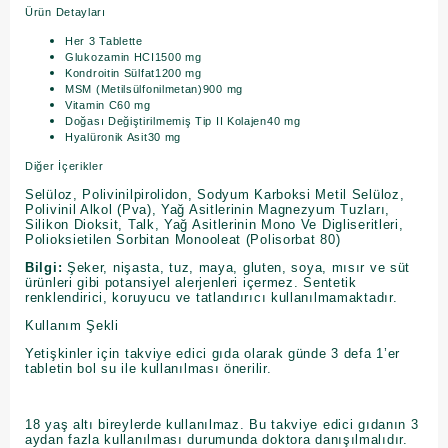
Ürün Detayları
Her 3 Tablette
Glukozamin HCI1500 mg
Kondroitin Sülfat1200 mg
MSM (Metilsülfonilmetan)900 mg
Vitamin C60 mg
Doğası Değiştirilmemiş Tip II Kolajen40 mg
Hyalüronik Asit30 mg
Diğer İçerikler
Selüloz, Polivinilpirolidon, Sodyum Karboksi Metil Selüloz,
Polivinil Alkol (Pva), Yağ Asitlerinin Magnezyum Tuzları,
Silikon Dioksit, Talk, Yağ Asitlerinin Mono Ve Digliseritleri,
Polioksietilen Sorbitan Monooleat (Polisorbat 80)
Bilgi:
Şeker, nişasta, tuz, maya, gluten, soya, mısır ve süt
ürünleri gibi potansiyel alerjenleri içermez. Sentetik
renklendirici, koruyucu ve tatlandırıcı kullanılmamaktadır.
Kullanım Şekli
Yetişkinler için takviye edici gıda olarak günde 3 defa 1’er
tabletin bol su ile kullanılması önerilir.
18 yaş altı bireylerde kullanılmaz. Bu takviye edici gıdanın 3
aydan fazla kullanılması durumunda doktora danışılmalıdır.