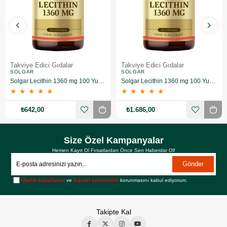
Takviye Edici Gıdalar
Takviye Edici Gıdalar
SOLGAR
SOLGAR
Solgar Lecithin 1360 mg 100 Yumuşak Jelatin Kapsül
Solgar Lecithin 1360 mg 100 Yumuşak Jelatin Kapsül 3 Adet
★
★
★
★
★
★
★
★
★
★
₺642,00
₺1.686,00
Size Özel Kampanyalar
Hemen Kayıt Ol Fırsatlardan Önce Sen Haberdar Ol!
Gönder
Üyelik koşullarını
ve
kişisel verilerimin
korunmasını kabul ediyorum.
Takipte Kal