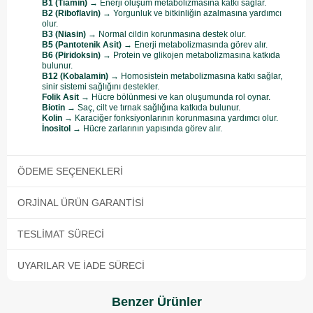
B1 (Tiamin)
→ Enerji oluşum metabolizmasına katkı sağlar.
B2 (Riboflavin)
→ Yorgunluk ve bitkinliğin azalmasına yardımcı
olur.
B3 (Niasin)
→ Normal cildin korunmasına destek olur.
B5 (Pantotenik Asit)
→ Enerji metabolizmasında görev alır.
B6 (Piridoksin)
→ Protein ve glikojen metabolizmasına katkıda
bulunur.
B12 (Kobalamin)
→ Homosistein metabolizmasına katkı sağlar,
sinir sistemi sağlığını destekler.
Folik Asit
→ Hücre bölünmesi ve kan oluşumunda rol oynar.
Biotin
→ Saç, cilt ve tırnak sağlığına katkıda bulunur.
Kolin
→ Karaciğer fonksiyonlarının korunmasına yardımcı olur.
İnositol
→ Hücre zarlarının yapısında görev alır.
ÖDEME SEÇENEKLERI
ORJINAL ÜRÜN GARANTISI
TESLIMAT SÜRECI
UYARILAR VE İADE SÜRECI
Benzer Ürünler