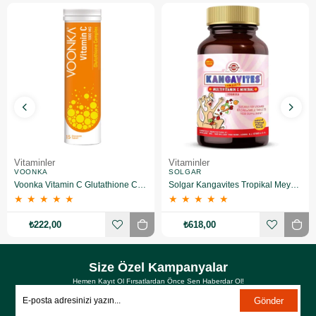
Vitaminler
Vitaminler
VOONKA
SOLGAR
Voonka Vitamin C Glutathione Complex Efervesan 15 Tablet
Solgar Kangavites Tropikal Meyve Aromalı 60 Tablet
★
★
★
★
★
★
★
★
★
★
₺222,00
₺618,00
Size Özel Kampanyalar
Hemen Kayıt Ol Fırsatlardan Önce Sen Haberdar Ol!
Gönder