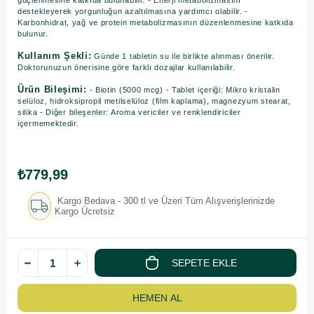
güçlenmesine katkıda bulunabilir. - Enerji metabolizmasını
destekleyerek yorgunluğun azaltılmasına yardımcı olabilir. -
Karbonhidrat, yağ ve protein metabolizmasının düzenlenmesine katkıda
bulunur.
Kullanım Şekli:
Günde 1 tabletin su ile birlikte alınması önerilir.
Doktorunuzun önerisine göre farklı dozajlar kullanılabilir.
Ürün Bileşimi:
- Biotin (5000 mcg) - Tablet içeriği: Mikro kristalin
selüloz, hidroksipropil metilselüloz (film kaplama), magnezyum stearat,
silika - Diğer bileşenler: Aroma vericiler ve renklendiriciler
içermemektedir.
₺779,99
Kargo Bedava - 300 tl ve Üzeri Tüm Alışverişlerinizde
Kargo Ücretsiz