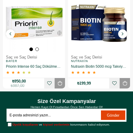
Saç ve Saç Derisi
Saç ve Saç Derisi
BAYER
NUTRAXIN
Priorin Intense 60 Saç Dökülmesini Önleyici Kapsül
Nutraxin Biotin 5000 mcg Takviye Edici Gıda 30 Tablet
★
★
★
★
★
★
★
★
★
★
₺950,00
₺199,99
₺987,00
Size Özel Kampanyalar
Hemen Kayıt Ol Fırsatlardan Önce Sen Haberdar Ol!
Gönder
Üyelik koşullarını
ve
kişisel verilerimin
korunmasını kabul ediyorum.