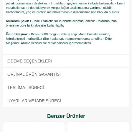
parlak görünmesini destekler. - Tırnakların güçlenmesine katkıda bulunabilir. - Enerji
metabolizmasını destekleyerek yorgunluğun azaltılmasına yardımcı olabilir. -
Karbonhidrat, yağ ve protein metabolizmasının düzenlenmesine katkıda bulunur.
Kullanım Şekli:
Günde 1 tabletin su ile birlikte alınması önerilir. Doktorunuzun
önerisine göre farklı dozajlar kullanılabilir.
Ürün Bileşimi:
- Biotin (5000 mcg) - Tablet içeriği: Mikro kristalin selüloz,
hidroksipropil metilselüloz (film kaplama), magnezyum stearat, silika - Diğer
bileşenler: Aroma vericiler ve renklendiriciler içermemektedir.
ÖDEME SEÇENEKLERI
ORJINAL ÜRÜN GARANTISI
TESLIMAT SÜRECI
UYARILAR VE İADE SÜRECI
Benzer Ürünler
%4